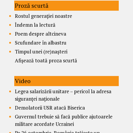
Proză scurtă
Rostul generației noastre
Îndemn la lectură
Poem despre altcineva
Scufundare în albastru
Timpul unei (re)nașteri
Afișează toată proza scurtă
Video
Legea salarizării unitare – pericol la adresa
siguranței naționale
Demolatorii USR atacă Biserica
Guvernul trebuie să facă publice ajutoarele
militare acordate Ucrainei
Pe 26 octombrie, România trăiește un