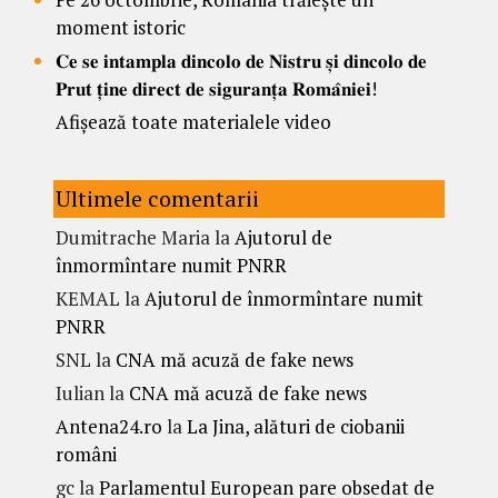
moment istoric
𝐂𝐞 𝐬𝐞 𝐢𝐧𝐭𝐚𝐦𝐩𝐥𝐚 𝐝𝐢𝐧𝐜𝐨𝐥𝐨 𝐝𝐞 𝐍𝐢𝐬𝐭𝐫𝐮 𝐬̦𝐢 𝐝𝐢𝐧𝐜𝐨𝐥𝐨 𝐝𝐞
𝐏𝐫𝐮𝐭 𝐭̦𝐢𝐧𝐞 𝐝𝐢𝐫𝐞𝐜𝐭 𝐝𝐞 𝐬𝐢𝐠𝐮𝐫𝐚𝐧𝐭̦𝐚 𝐑𝐨𝐦𝐚̂𝐧𝐢𝐞𝐢!
Afișează toate materialele video
Ultimele comentarii
Dumitrache Maria
la
Ajutorul de
înmormîntare numit PNRR
KEMAL
la
Ajutorul de înmormîntare numit
PNRR
SNL
la
CNA mă acuză de fake news
Iulian
la
CNA mă acuză de fake news
Antena24.ro
la
La Jina, alături de ciobanii
români
gc
la
Parlamentul European pare obsedat de