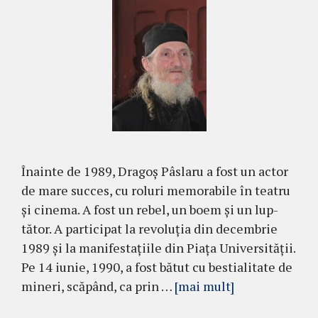
Înainte de 1989, Dragoş Pâslaru a fost un actor
de mare succes, cu roluri memorabile în teatru
şi cinema. A fost un rebel, un boem şi un lup­
tător. A participat la revoluţia din decembrie
1989 şi la manifestaţiile din Piaţa Universităţii.
Pe 14 iu­nie, 1990, a fost bătut cu bestia­litate de
mineri, scă­pând, ca prin …
[mai mult]