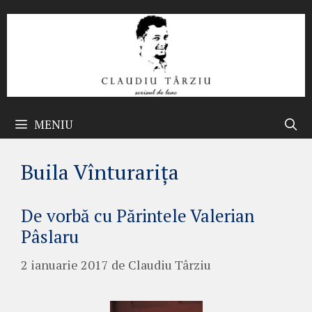
Sari
la
conținut
MENIU
Buila Vînturarița
De vorbă cu Părintele Valerian
Pâslaru
2 ianuarie 2017
de
Claudiu Târziu