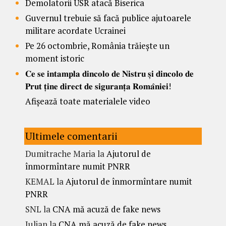
Demolatorii USR atacă Biserica
Guvernul trebuie să facă publice ajutoarele
militare acordate Ucrainei
Pe 26 octombrie, România trăiește un
moment istoric
𝐂𝐞 𝐬𝐞 𝐢𝐧𝐭𝐚𝐦𝐩𝐥𝐚 𝐝𝐢𝐧𝐜𝐨𝐥𝐨 𝐝𝐞 𝐍𝐢𝐬𝐭𝐫𝐮 𝐬̦𝐢 𝐝𝐢𝐧𝐜𝐨𝐥𝐨 𝐝𝐞
𝐏𝐫𝐮𝐭 𝐭̦𝐢𝐧𝐞 𝐝𝐢𝐫𝐞𝐜𝐭 𝐝𝐞 𝐬𝐢𝐠𝐮𝐫𝐚𝐧𝐭̦𝐚 𝐑𝐨𝐦𝐚̂𝐧𝐢𝐞𝐢!
Afișează toate materialele video
Ultimele comentarii
Dumitrache Maria
la
Ajutorul de
înmormîntare numit PNRR
KEMAL
la
Ajutorul de înmormîntare numit
PNRR
SNL
la
CNA mă acuză de fake news
Iulian
la
CNA mă acuză de fake news