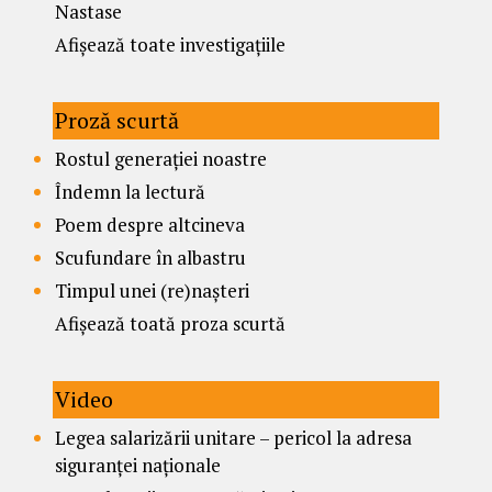
Nastase
Afișează toate investigațiile
Proză scurtă
Rostul generației noastre
Îndemn la lectură
Poem despre altcineva
Scufundare în albastru
Timpul unei (re)nașteri
Afișează toată proza scurtă
Video
Legea salarizării unitare – pericol la adresa
siguranței naționale