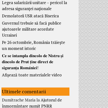
Legea salarizării unitare – pericol la
adresa siguranței naționale
Demolatorii USR atacă Biserica
Guvernul trebuie să facă publice
ajutoarele militare acordate
Ucrainei
Pe 26 octombrie, România trăiește
un moment istoric
𝐂𝐞 𝐬𝐞 𝐢𝐧𝐭𝐚𝐦𝐩𝐥𝐚 𝐝𝐢𝐧𝐜𝐨𝐥𝐨 𝐝𝐞 𝐍𝐢𝐬𝐭𝐫𝐮 𝐬̦𝐢
𝐝𝐢𝐧𝐜𝐨𝐥𝐨 𝐝𝐞 𝐏𝐫𝐮𝐭 𝐭̦𝐢𝐧𝐞 𝐝𝐢𝐫𝐞𝐜𝐭 𝐝𝐞
𝐬𝐢𝐠𝐮𝐫𝐚𝐧𝐭̦𝐚 𝐑𝐨𝐦𝐚̂𝐧𝐢𝐞𝐢!
Afișează toate materialele video
Ultimele comentarii
Dumitrache Maria
la
Ajutorul de
înmormîntare numit PNRR