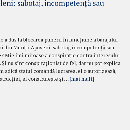
ileni: sabotaj, incompetență sau
 a dus la blocarea punerii în funcțiune a barajului
i din Munții Apuseni: sabotaj, incompetență sau
? Mie îmi miroase a conspirație contra interesului
 Și nu sînt conspiraționist de fel, dar nu pot explica
um adică statul comandă lucrarea, el o autorizează,
trucției, el construiește și …
[mai mult]