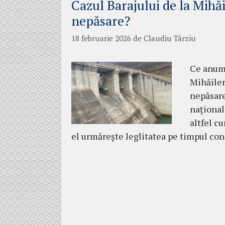
Cazul Barajului de la Mihă
nepăsare?
18 februarie 2026
de
Claudiu Târziu
Ce anume
Mihăilen
nepăsare
național.
altfel c
el urmărește leglitatea pe timpul cons