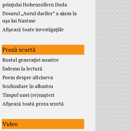
prințului Hohenzollern Duda
Dosarul „Aurul dacilor” a ajuns la
ușa lui Nastase
Afișează toate investigațiile
Proză scurtă
Rostul generației noastre
Îndemn la lectură
Poem despre altcineva
Scufundare în albastru
Timpul unei (re)nașteri
Afișează toată proza scurtă
Video