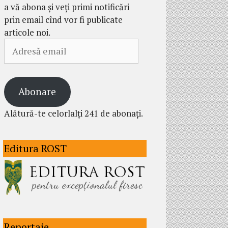
a vă abona și veți primi notificări
prin email cînd vor fi publicate
articole noi.
Adresă
email
Abonare
Alătură-te celorlalți 241 de abonați.
Editura ROST
Reportaje