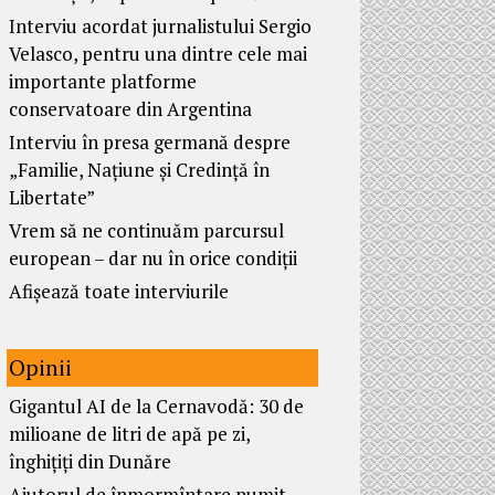
Interviu acordat jurnalistului Sergio
Velasco, pentru una dintre cele mai
importante platforme
conservatoare din Argentina
Interviu în presa germană despre
„Familie, Națiune și Credință în
Libertate”
Vrem să ne continuăm parcursul
european – dar nu în orice condiții
Afișează toate interviurile
Opinii
Gigantul AI de la Cernavodă: 30 de
milioane de litri de apă pe zi,
înghițiți din Dunăre
Ajutorul de înmormîntare numit