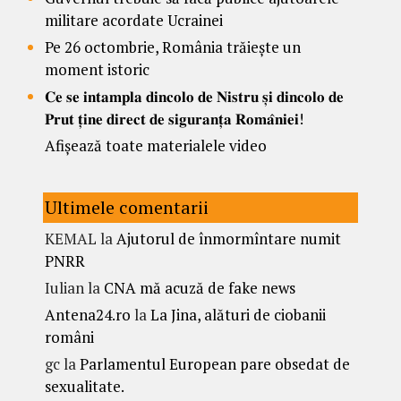
militare acordate Ucrainei
Pe 26 octombrie, România trăiește un
moment istoric
𝐂𝐞 𝐬𝐞 𝐢𝐧𝐭𝐚𝐦𝐩𝐥𝐚 𝐝𝐢𝐧𝐜𝐨𝐥𝐨 𝐝𝐞 𝐍𝐢𝐬𝐭𝐫𝐮 𝐬̦𝐢 𝐝𝐢𝐧𝐜𝐨𝐥𝐨 𝐝𝐞
𝐏𝐫𝐮𝐭 𝐭̦𝐢𝐧𝐞 𝐝𝐢𝐫𝐞𝐜𝐭 𝐝𝐞 𝐬𝐢𝐠𝐮𝐫𝐚𝐧𝐭̦𝐚 𝐑𝐨𝐦𝐚̂𝐧𝐢𝐞𝐢!
Afișează toate materialele video
Ultimele comentarii
KEMAL
la
Ajutorul de înmormîntare numit
PNRR
Iulian
la
CNA mă acuză de fake news
Antena24.ro
la
La Jina, alături de ciobanii
români
gc
la
Parlamentul European pare obsedat de
sexualitate.