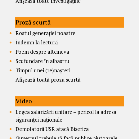
Afișează toate investigațiile
Proză scurtă
Rostul generației noastre
Îndemn la lectură
Poem despre altcineva
Scufundare în albastru
Timpul unei (re)nașteri
Afișează toată proza scurtă
Video
Legea salarizării unitare – pericol la adresa
siguranței naționale
Demolatorii USR atacă Biserica
Guvernul trebuie să facă publice ajutoarele