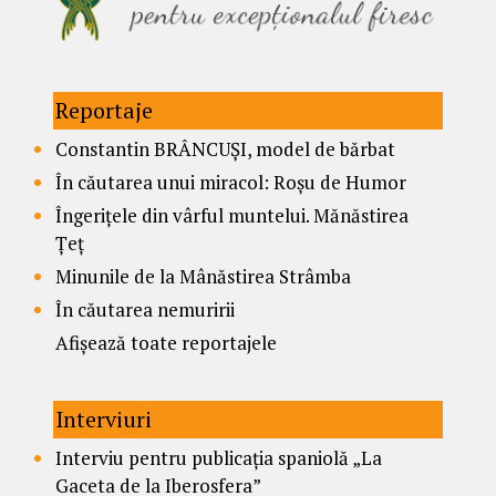
Reportaje
Constantin BRÂNCUȘI, model de bărbat
În căutarea unui miracol: Roșu de Humor
Îngerițele din vârful muntelui. Mănăstirea
Țeț
Minunile de la Mânăstirea Strâmba
În căutarea nemuririi
Afișează toate reportajele
Interviuri
Interviu pentru publicația spaniolă „La
Gaceta de la Iberosfera”