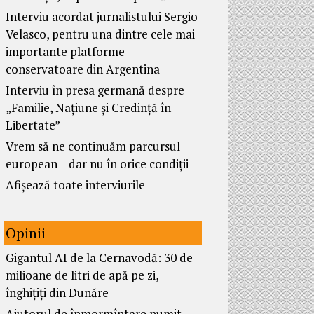
Interviu acordat jurnalistului Sergio
Velasco, pentru una dintre cele mai
importante platforme
conservatoare din Argentina
Interviu în presa germană despre
„Familie, Națiune și Credință în
Libertate”
Vrem să ne continuăm parcursul
european – dar nu în orice condiții
Afișează toate interviurile
Opinii
Gigantul AI de la Cernavodă: 30 de
milioane de litri de apă pe zi,
înghițiți din Dunăre
Ajutorul de înmormîntare numit