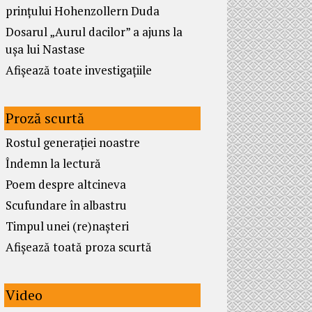
prințului Hohenzollern Duda
Dosarul „Aurul dacilor” a ajuns la
ușa lui Nastase
Afișează toate investigațiile
Proză scurtă
Rostul generației noastre
Îndemn la lectură
Poem despre altcineva
Scufundare în albastru
Timpul unei (re)nașteri
Afișează toată proza scurtă
Video