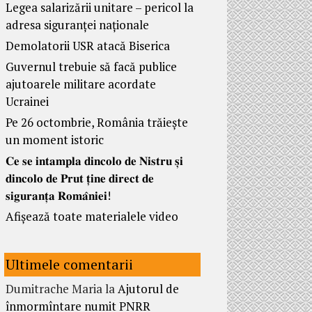
Legea salarizării unitare – pericol la
adresa siguranței naționale
Demolatorii USR atacă Biserica
Guvernul trebuie să facă publice
ajutoarele militare acordate
Ucrainei
Pe 26 octombrie, România trăiește
un moment istoric
𝐂𝐞 𝐬𝐞 𝐢𝐧𝐭𝐚𝐦𝐩𝐥𝐚 𝐝𝐢𝐧𝐜𝐨𝐥𝐨 𝐝𝐞 𝐍𝐢𝐬𝐭𝐫𝐮 𝐬̦𝐢
𝐝𝐢𝐧𝐜𝐨𝐥𝐨 𝐝𝐞 𝐏𝐫𝐮𝐭 𝐭̦𝐢𝐧𝐞 𝐝𝐢𝐫𝐞𝐜𝐭 𝐝𝐞
𝐬𝐢𝐠𝐮𝐫𝐚𝐧𝐭̦𝐚 𝐑𝐨𝐦𝐚̂𝐧𝐢𝐞𝐢!
Afișează toate materialele video
Ultimele comentarii
Dumitrache Maria
la
Ajutorul de
înmormîntare numit PNRR