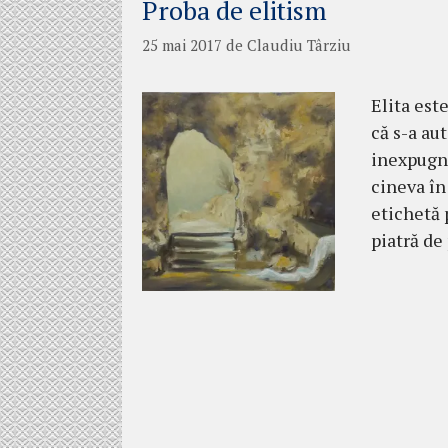
Proba de elitism
25 mai 2017
de
Claudiu Târziu
Elita est
că s-a aut
inexpugna
cineva în
etichetă 
piatră de