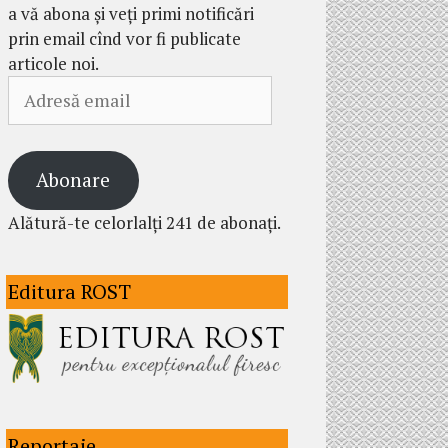
a vă abona și veți primi notificări
prin email cînd vor fi publicate
articole noi.
Adresă
email
Abonare
Alătură-te celorlalți 241 de abonați.
Editura ROST
Reportaje