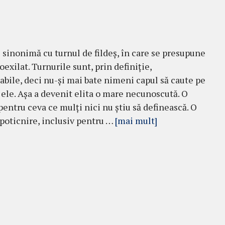
e sinonimă cu turnul de fildeș, în care se presupune
oexilat. Turnurile sunt, prin definiție,
bile, deci nu-și mai bate nimeni capul să caute pe
 ele. Așa a devenit elita o mare necunoscută. O
pentru ceva ce mulți nici nu știu să definească. O
 poticnire, inclusiv pentru …
[mai mult]