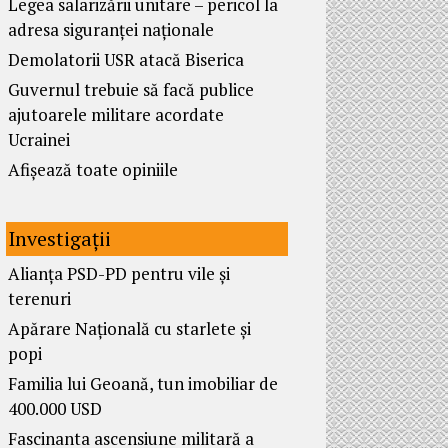
Legea salarizării unitare – pericol la
adresa siguranței naționale
Demolatorii USR atacă Biserica
Guvernul trebuie să facă publice
ajutoarele militare acordate
Ucrainei
Afișează toate opiniile
Investigații
Alianța PSD-PD pentru vile și
terenuri
Apărare Națională cu starlete și
popi
Familia lui Geoană, tun imobiliar de
400.000 USD
Fascinanta ascensiune militară a