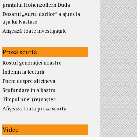
prințului Hohenzollern Duda
Dosarul „Aurul dacilor” a ajuns la
ușa lui Nastase
Afișează toate investigațiile
Proză scurtă
Rostul generației noastre
Îndemn la lectură
Poem despre altcineva
Scufundare în albastru
Timpul unei (re)nașteri
Afișează toată proza scurtă
Video