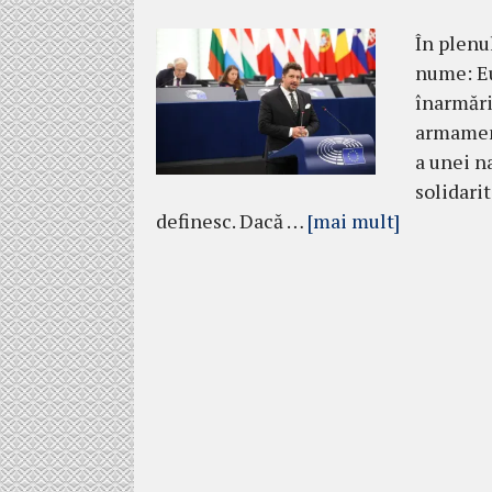
În plenu
nume: Eu
înarmări
armament
a unei na
solidarit
definesc. Dacă …
[mai mult]