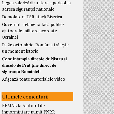
Legea salarizării unitare – pericol la
adresa siguranței naționale
Demolatorii USR atacă Biserica
Guvernul trebuie să facă publice
ajutoarele militare acordate
Ucrainei
Pe 26 octombrie, România trăiește
un moment istoric
𝐂𝐞 𝐬𝐞 𝐢𝐧𝐭𝐚𝐦𝐩𝐥𝐚 𝐝𝐢𝐧𝐜𝐨𝐥𝐨 𝐝𝐞 𝐍𝐢𝐬𝐭𝐫𝐮 𝐬̦𝐢
𝐝𝐢𝐧𝐜𝐨𝐥𝐨 𝐝𝐞 𝐏𝐫𝐮𝐭 𝐭̦𝐢𝐧𝐞 𝐝𝐢𝐫𝐞𝐜𝐭 𝐝𝐞
𝐬𝐢𝐠𝐮𝐫𝐚𝐧𝐭̦𝐚 𝐑𝐨𝐦𝐚̂𝐧𝐢𝐞𝐢!
Afișează toate materialele video
Ultimele comentarii
KEMAL
la
Ajutorul de
înmormîntare numit PNRR