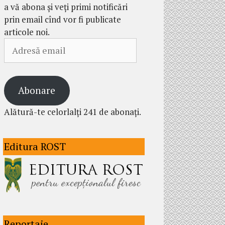
a vă abona și veți primi notificări
prin email cînd vor fi publicate
articole noi.
Adresă
email
Abonare
Alătură-te celorlalți 241 de abonați.
Editura ROST
Reportaje