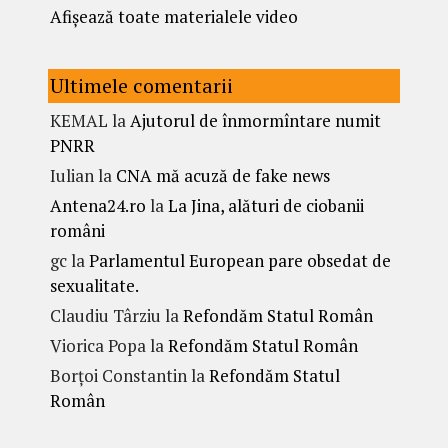
Afișează toate materialele video
Ultimele comentarii
KEMAL
la
Ajutorul de înmormîntare numit
PNRR
Iulian
la
CNA mă acuză de fake news
Antena24.ro
la
La Jina, alături de ciobanii
români
gc
la
Parlamentul European pare obsedat de
sexualitate.
Claudiu Târziu
la
Refondăm Statul Român
Viorica Popa
la
Refondăm Statul Român
Borțoi Constantin
la
Refondăm Statul
Român