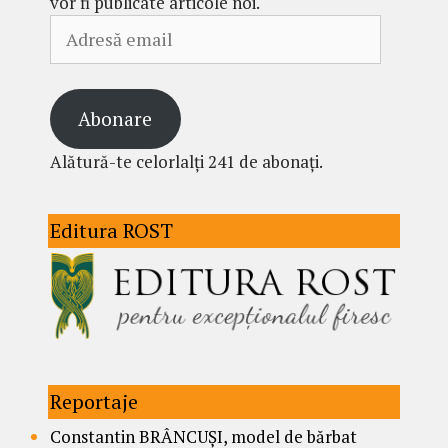
vor fi publicate articole noi.
Adresă
email
Abonare
Alătură-te celorlalți 241 de abonați.
Editura ROST
Reportaje
Constantin BRÂNCUȘI, model de bărbat