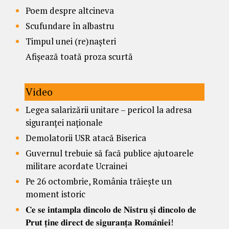
Poem despre altcineva
Scufundare în albastru
Timpul unei (re)nașteri
Afișează toată proza scurtă
Video
Legea salarizării unitare – pericol la adresa
siguranței naționale
Demolatorii USR atacă Biserica
Guvernul trebuie să facă publice ajutoarele
militare acordate Ucrainei
Pe 26 octombrie, România trăiește un
moment istoric
𝐂𝐞 𝐬𝐞 𝐢𝐧𝐭𝐚𝐦𝐩𝐥𝐚 𝐝𝐢𝐧𝐜𝐨𝐥𝐨 𝐝𝐞 𝐍𝐢𝐬𝐭𝐫𝐮 𝐬̦𝐢 𝐝𝐢𝐧𝐜𝐨𝐥𝐨 𝐝𝐞
𝐏𝐫𝐮𝐭 𝐭̦𝐢𝐧𝐞 𝐝𝐢𝐫𝐞𝐜𝐭 𝐝𝐞 𝐬𝐢𝐠𝐮𝐫𝐚𝐧𝐭̦𝐚 𝐑𝐨𝐦𝐚̂𝐧𝐢𝐞𝐢!