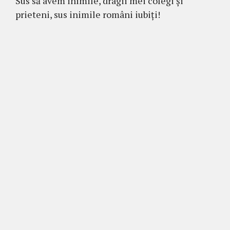
Sus să avem inimile, dragii mei colegi și
prieteni, sus inimile români iubiți!