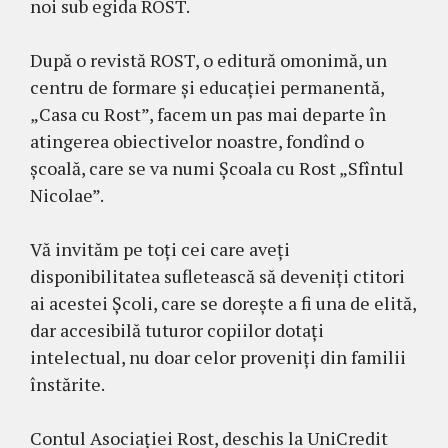
noi sub egida ROST.
După o revistă ROST, o editură omonimă, un
centru de formare și educației permanentă,
„Casa cu Rost”, facem un pas mai departe în
atingerea obiectivelor noastre, fondînd o
școală, care se va numi Școala cu Rost „Sfîntul
Nicolae”.
Vă invităm pe toți cei care aveți
disponibilitatea sufletească să deveniți ctitori
ai acestei Școli, care se dorește a fi una de elită,
dar accesibilă tuturor copiilor dotați
intelectual, nu doar celor proveniți din familii
înstărite.
Contul Asociaţiei Rost, deschis la UniCredit