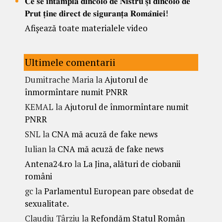
𝐂𝐞 𝐬𝐞 𝐢𝐧𝐭𝐚𝐦𝐩𝐥𝐚 𝐝𝐢𝐧𝐜𝐨𝐥𝐨 𝐝𝐞 𝐍𝐢𝐬𝐭𝐫𝐮 𝐬̦𝐢 𝐝𝐢𝐧𝐜𝐨𝐥𝐨 𝐝𝐞
𝐏𝐫𝐮𝐭 𝐭̦𝐢𝐧𝐞 𝐝𝐢𝐫𝐞𝐜𝐭 𝐝𝐞 𝐬𝐢𝐠𝐮𝐫𝐚𝐧𝐭̦𝐚 𝐑𝐨𝐦𝐚̂𝐧𝐢𝐞𝐢!
Afișează toate materialele video
Ultimele comentarii
Dumitrache Maria
la
Ajutorul de
înmormîntare numit PNRR
KEMAL
la
Ajutorul de înmormîntare numit
PNRR
SNL
la
CNA mă acuză de fake news
Iulian
la
CNA mă acuză de fake news
Antena24.ro
la
La Jina, alături de ciobanii
români
gc
la
Parlamentul European pare obsedat de
sexualitate.
Claudiu Târziu
la
Refondăm Statul Român