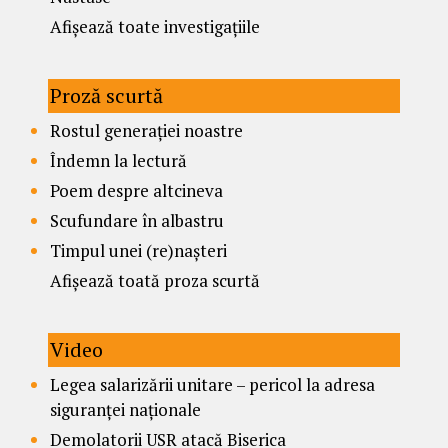
Afișează toate investigațiile
Proză scurtă
Rostul generației noastre
Îndemn la lectură
Poem despre altcineva
Scufundare în albastru
Timpul unei (re)nașteri
Afișează toată proza scurtă
Video
Legea salarizării unitare – pericol la adresa
siguranței naționale
Demolatorii USR atacă Biserica