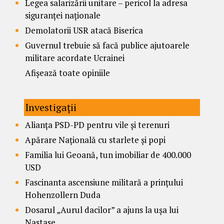
Legea salarizării unitare – pericol la adresa
siguranței naționale
Demolatorii USR atacă Biserica
Guvernul trebuie să facă publice ajutoarele
militare acordate Ucrainei
Afișează toate opiniile
Investigații
Alianța PSD-PD pentru vile și terenuri
Apărare Națională cu starlete și popi
Familia lui Geoană, tun imobiliar de 400.000
USD
Fascinanta ascensiune militară a prințului
Hohenzollern Duda
Dosarul „Aurul dacilor” a ajuns la ușa lui
Nastase