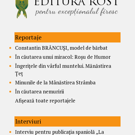
Reportaje
Constantin BRÂNCUȘI, model de bărbat
În căutarea unui miracol: Roșu de Humor
Îngerițele din vârful muntelui. Mănăstirea
Țeț
Minunile de la Mânăstirea Strâmba
În căutarea nemuririi
Afișează toate reportajele
Interviuri
Interviu pentru publicația spaniolă „La