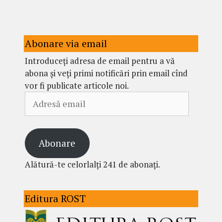
Abonare via email
Introduceți adresa de email pentru a vă
abona și veți primi notificări prin email cînd
vor fi publicate articole noi.
Adresă
email
Abonare
Alătură-te celorlalți 241 de abonați.
Editura ROST