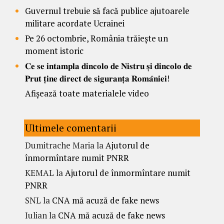
Guvernul trebuie să facă publice ajutoarele
militare acordate Ucrainei
Pe 26 octombrie, România trăiește un
moment istoric
𝐂𝐞 𝐬𝐞 𝐢𝐧𝐭𝐚𝐦𝐩𝐥𝐚 𝐝𝐢𝐧𝐜𝐨𝐥𝐨 𝐝𝐞 𝐍𝐢𝐬𝐭𝐫𝐮 𝐬̦𝐢 𝐝𝐢𝐧𝐜𝐨𝐥𝐨 𝐝𝐞
𝐏𝐫𝐮𝐭 𝐭̦𝐢𝐧𝐞 𝐝𝐢𝐫𝐞𝐜𝐭 𝐝𝐞 𝐬𝐢𝐠𝐮𝐫𝐚𝐧𝐭̦𝐚 𝐑𝐨𝐦𝐚̂𝐧𝐢𝐞𝐢!
Afișează toate materialele video
Ultimele comentarii
Dumitrache Maria
la
Ajutorul de
înmormîntare numit PNRR
KEMAL
la
Ajutorul de înmormîntare numit
PNRR
SNL
la
CNA mă acuză de fake news
Iulian
la
CNA mă acuză de fake news