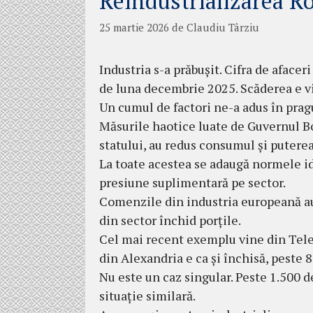
Reindustrializarea R
25 martie 2026
de
Claudiu Târziu
Industria s-a prăbușit. Cifra de afacer
de luna decembrie 2025. Scăderea e viz
Un cumul de factori ne-a adus în prag
Măsurile haotice luate de Guvernul Bol
statului, au redus consumul și putere
La toate acestea se adaugă normele i
presiune suplimentară pe sector.
Comenzile din industria europeană au
din sector închid porțile.
Cel mai recent exemplu vine din Tel
din Alexandria e ca și închisă, peste 8
Nu este un caz singular. Peste 1.500 d
situație similară.