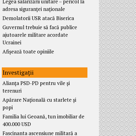
Legea salarizării unitare – pericol la
adresa siguranței naționale
Demolatorii USR atacă Biserica
Guvernul trebuie să facă publice
ajutoarele militare acordate
Ucrainei
Afișează toate opiniile
Investigații
Alianța PSD-PD pentru vile și
terenuri
Apărare Națională cu starlete și
popi
Familia lui Geoană, tun imobiliar de
400.000 USD
Fascinanta ascensiune militară a