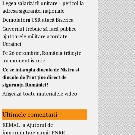
Legea salarizării unitare – pericol la
adresa siguranței naționale
Demolatorii USR atacă Biserica
Guvernul trebuie să facă publice
ajutoarele militare acordate
Ucrainei
Pe 26 octombrie, România trăiește
un moment istoric
𝐂𝐞 𝐬𝐞 𝐢𝐧𝐭𝐚𝐦𝐩𝐥𝐚 𝐝𝐢𝐧𝐜𝐨𝐥𝐨 𝐝𝐞 𝐍𝐢𝐬𝐭𝐫𝐮 𝐬̦𝐢
𝐝𝐢𝐧𝐜𝐨𝐥𝐨 𝐝𝐞 𝐏𝐫𝐮𝐭 𝐭̦𝐢𝐧𝐞 𝐝𝐢𝐫𝐞𝐜𝐭 𝐝𝐞
𝐬𝐢𝐠𝐮𝐫𝐚𝐧𝐭̦𝐚 𝐑𝐨𝐦𝐚̂𝐧𝐢𝐞𝐢!
Afișează toate materialele video
Ultimele comentarii
KEMAL
la
Ajutorul de
înmormîntare numit PNRR