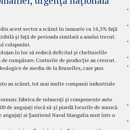
omâniei, urgență națională
i din acest sector a scăzut în ianuarie cu 16,3% față
ibilă și față de perioada similară a anului trecut.
ul colapsului.
ojan în loc să reducă deficitul și cheltuielile
a de cumpărare. Costurile de producție au crescut.
deologice de mediu de la Bruxelles, care pun
to au scăzut, tot mai multe companii industriale
eorman: fabrica de rulmenți și componente auto
00 de angajați riscă să-și piardă locurile de muncă.
e angajați ai Șantierul Naval Mangalia sunt într-o