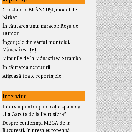
Constantin BRÂNCUȘI, model de
bărbat
În căutarea unui miracol: Roșu de
Humor
Îngerițele din vârful muntelui.
Mănăstirea Țeț
Minunile de la Mânăstirea Strâmba
În căutarea nemuririi
Afișează toate reportajele
Interviuri
Interviu pentru publicația spaniolă
„La Gaceta de la Iberosfera”
Despre conferința MEGA de la
București, în presa europeană