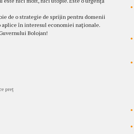
u este nici moft, nici utopie. Este o urgență
oie de o strategie de sprijin pentru domenii
o aplice în interesul economiei naționale.
 Guvernului Bolojan!
ce preț