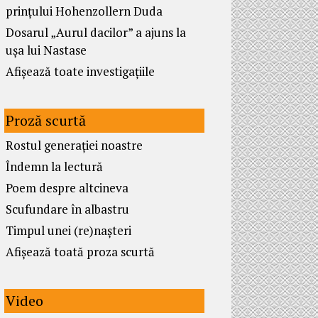
prințului Hohenzollern Duda
Dosarul „Aurul dacilor” a ajuns la
ușa lui Nastase
Afișează toate investigațiile
Proză scurtă
Rostul generației noastre
Îndemn la lectură
Poem despre altcineva
Scufundare în albastru
Timpul unei (re)nașteri
Afișează toată proza scurtă
Video