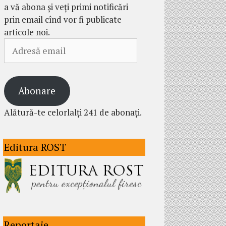
a vă abona și veți primi notificări
prin email cînd vor fi publicate
articole noi.
Adresă
email
Abonare
Alătură-te celorlalți 241 de abonați.
Editura ROST
Reportaje