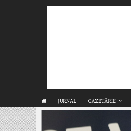
Sari
la
conținut
JURNAL
GAZETĂRIE