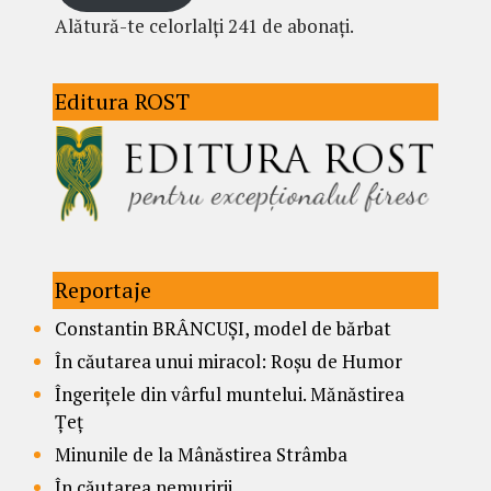
Alătură-te celorlalți 241 de abonați.
Editura ROST
Reportaje
Constantin BRÂNCUȘI, model de bărbat
În căutarea unui miracol: Roșu de Humor
Îngerițele din vârful muntelui. Mănăstirea
Țeț
Minunile de la Mânăstirea Strâmba
În căutarea nemuririi