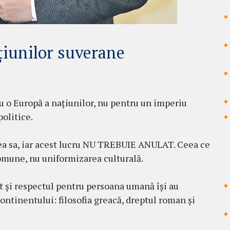
țiunilor suverane
 o Europă a națiunilor, nu pentru un imperiu
politice.
ea sa, iar acest lucru NU TREBUIE ANULAT. Ceea ce
omune, nu uniformizarea culturală.
pt și respectul pentru persoana umană își au
continentului: filosofia greacă, dreptul roman și