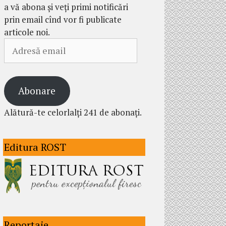
a vă abona și veți primi notificări
prin email cînd vor fi publicate
articole noi.
Adresă
email
Abonare
Alătură-te celorlalți 241 de abonați.
Editura ROST
Reportaje