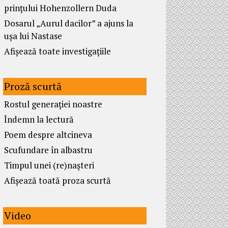
prințului Hohenzollern Duda
Dosarul „Aurul dacilor” a ajuns la
ușa lui Nastase
Afișează toate investigațiile
Proză scurtă
Rostul generației noastre
Îndemn la lectură
Poem despre altcineva
Scufundare în albastru
Timpul unei (re)nașteri
Afișează toată proza scurtă
Video