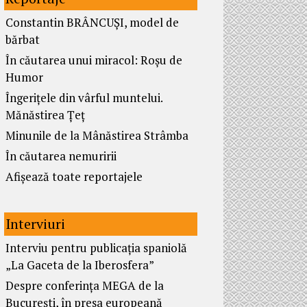
Constantin BRÂNCUȘI, model de
bărbat
În căutarea unui miracol: Roșu de
Humor
Îngerițele din vârful muntelui.
Mănăstirea Țeț
Minunile de la Mânăstirea Strâmba
În căutarea nemuririi
Afișează toate reportajele
Interviuri
Interviu pentru publicația spaniolă
„La Gaceta de la Iberosfera”
Despre conferința MEGA de la
București, în presa europeană