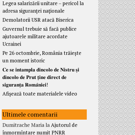
Legea salarizării unitare – pericol la
adresa siguranței naționale
Demolatorii USR atacă Biserica
Guvernul trebuie să facă publice
ajutoarele militare acordate
Ucrainei
Pe 26 octombrie, România trăiește
un moment istoric
𝐂𝐞 𝐬𝐞 𝐢𝐧𝐭𝐚𝐦𝐩𝐥𝐚 𝐝𝐢𝐧𝐜𝐨𝐥𝐨 𝐝𝐞 𝐍𝐢𝐬𝐭𝐫𝐮 𝐬̦𝐢
𝐝𝐢𝐧𝐜𝐨𝐥𝐨 𝐝𝐞 𝐏𝐫𝐮𝐭 𝐭̦𝐢𝐧𝐞 𝐝𝐢𝐫𝐞𝐜𝐭 𝐝𝐞
𝐬𝐢𝐠𝐮𝐫𝐚𝐧𝐭̦𝐚 𝐑𝐨𝐦𝐚̂𝐧𝐢𝐞𝐢!
Afișează toate materialele video
Ultimele comentarii
Dumitrache Maria
la
Ajutorul de
înmormîntare numit PNRR