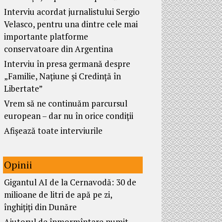
Interviu acordat jurnalistului Sergio
Velasco, pentru una dintre cele mai
importante platforme
conservatoare din Argentina
Interviu în presa germană despre
„Familie, Națiune și Credință în
Libertate”
Vrem să ne continuăm parcursul
european – dar nu în orice condiții
Afișează toate interviurile
Opinii
Gigantul AI de la Cernavodă: 30 de
milioane de litri de apă pe zi,
înghițiți din Dunăre
Ajutorul de înmormîntare numit