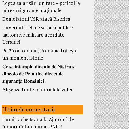
Legea salarizării unitare – pericol la
adresa siguranței naționale
Demolatorii USR atacă Biserica
Guvernul trebuie să facă publice
ajutoarele militare acordate
Ucrainei
Pe 26 octombrie, România trăiește
un moment istoric
𝐂𝐞 𝐬𝐞 𝐢𝐧𝐭𝐚𝐦𝐩𝐥𝐚 𝐝𝐢𝐧𝐜𝐨𝐥𝐨 𝐝𝐞 𝐍𝐢𝐬𝐭𝐫𝐮 𝐬̦𝐢
𝐝𝐢𝐧𝐜𝐨𝐥𝐨 𝐝𝐞 𝐏𝐫𝐮𝐭 𝐭̦𝐢𝐧𝐞 𝐝𝐢𝐫𝐞𝐜𝐭 𝐝𝐞
𝐬𝐢𝐠𝐮𝐫𝐚𝐧𝐭̦𝐚 𝐑𝐨𝐦𝐚̂𝐧𝐢𝐞𝐢!
Afișează toate materialele video
Ultimele comentarii
Dumitrache Maria
la
Ajutorul de
înmormîntare numit PNRR