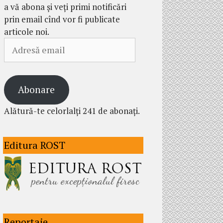
a vă abona și veți primi notificări
prin email cînd vor fi publicate
articole noi.
Adresă
email
Abonare
Alătură-te celorlalți 241 de abonați.
Editura ROST
Reportaje