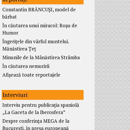
Constantin BRÂNCUȘI, model de
bărbat
În căutarea unui miracol: Roșu de
Humor
Îngerițele din vârful muntelui.
Mănăstirea Țeț
Minunile de la Mânăstirea Strâmba
În căutarea nemuririi
Afișează toate reportajele
Interviuri
Interviu pentru publicația spaniolă
„La Gaceta de la Iberosfera”
Despre conferința MEGA de la
București, în presa europeană