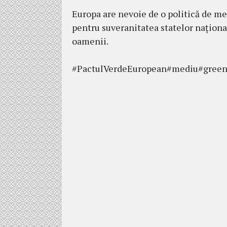
Europa are nevoie de o politică de med
pentru suveranitatea statelor național
oamenii.
#PactulVerdeEuropean#mediu#greend