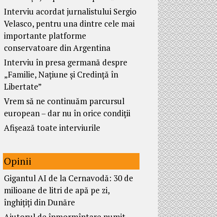
Interviu acordat jurnalistului Sergio
Velasco, pentru una dintre cele mai
importante platforme
conservatoare din Argentina
Interviu în presa germană despre
„Familie, Națiune și Credință în
Libertate”
Vrem să ne continuăm parcursul
european – dar nu în orice condiții
Afișează toate interviurile
Opinii
Gigantul AI de la Cernavodă: 30 de
milioane de litri de apă pe zi,
înghițiți din Dunăre
Ajutorul de înmormîntare numit