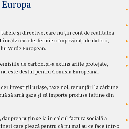
e Europa
 tabele și directive, care nu țin cont de realitatea
t încălzi casele, fermieri împovărați de datorii,
ului Verde European.
emisiile de carbon, și-a extins ariile protejate,
, nu este destul pentru Comisia Europeană.
cer investiții uriașe, taxe noi, renunțări la cărbune
inuă să ardă gaze și să importe produse ieftine din
dar prea puțin se ia în calcul factura socială a
tineri care pleacă pentru că nu mai au ce face într-o