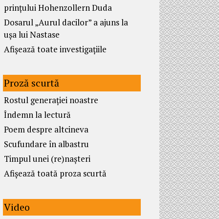
prințului Hohenzollern Duda
Dosarul „Aurul dacilor” a ajuns la
ușa lui Nastase
Afișează toate investigațiile
Proză scurtă
Rostul generației noastre
Îndemn la lectură
Poem despre altcineva
Scufundare în albastru
Timpul unei (re)nașteri
Afișează toată proza scurtă
Video