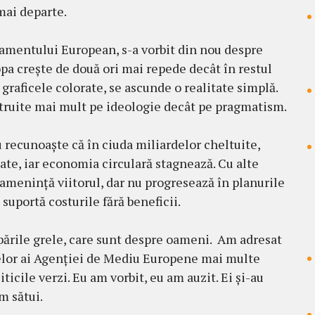
mai departe.
lamentului European, s-a vorbit din nou despre
pa crește de două ori mai repede decât în restul
 graficele colorate, se ascunde o realitate simplă.
struite mai mult pe ideologie decât pe pragmatism.
recunoaște că în ciuda miliardelor cheltuite,
ate, iar economia circulară stagnează. Cu alte
amenință viitorul, dar nu progresează în planurile
i suportă costurile fără beneficii.
ebările grele, care sunt despre oameni. Am adresat
celor ai Agenției de Mediu Europene mai multe
icile verzi. Eu am vorbit, eu am auzit. Ei și-au
m sătui.