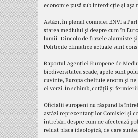
economie pusă sub interdicție și așa 
Astăzi, în plenul comisiei ENVI a Par
starea mediului și despre cum în Euro
lumii. Dincolo de frazele alarmiste și
Politicile climatice actuale sunt con
Raportul Agenției Europene de Mediu 
biodiversitatea scade, apele sunt polu
cuvinte, Europa cheltuie enorm și ne 
ei verzi. În schimb, cetății și fermieri
Oficialii europeni nu răspund la într
astăzi reprezentanților Comisiei și 
întrebări despre cum ne afectează polit
reluat placa ideologică, de care sunte