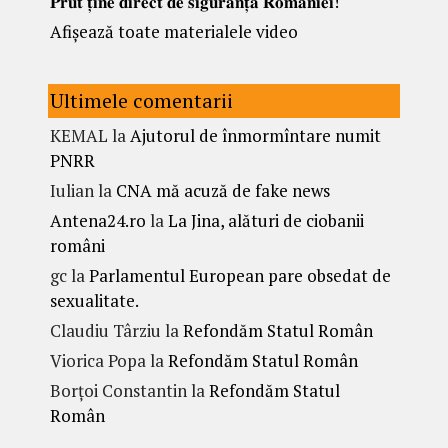
𝐏𝐫𝐮𝐭 𝐭̦𝐢𝐧𝐞 𝐝𝐢𝐫𝐞𝐜𝐭 𝐝𝐞 𝐬𝐢𝐠𝐮𝐫𝐚𝐧𝐭̦𝐚 𝐑𝐨𝐦𝐚̂𝐧𝐢𝐞𝐢!
Afișează toate materialele video
Ultimele comentarii
KEMAL
la
Ajutorul de înmormîntare numit
PNRR
Iulian
la
CNA mă acuză de fake news
Antena24.ro
la
La Jina, alături de ciobanii
români
gc
la
Parlamentul European pare obsedat de
sexualitate.
Claudiu Târziu
la
Refondăm Statul Român
Viorica Popa
la
Refondăm Statul Român
Borțoi Constantin
la
Refondăm Statul
Român