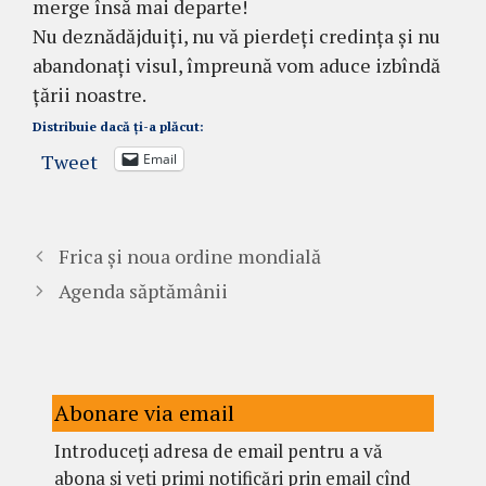
merge însă mai departe!
Nu deznădăjduiți, nu vă pierdeți credința și nu
abandonați visul, împreună vom aduce izbîndă
țării noastre.
Distribuie dacă ți-a plăcut:
Tweet
Email
Frica și noua ordine mondială
Agenda săptămânii
Abonare via email
Introduceți adresa de email pentru a vă
abona și veți primi notificări prin email cînd