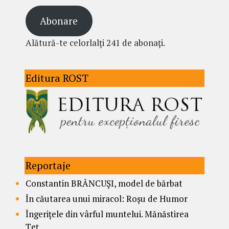
Abonare
Alătură-te celorlalți 241 de abonați.
Editura ROST
Reportaje
Constantin BRÂNCUȘI, model de bărbat
În căutarea unui miracol: Roșu de Humor
Îngerițele din vârful muntelui. Mănăstirea
Țeț