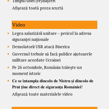
Timpul unei (re)nașteri
Afișează toată proza scurtă
Video
Legea salarizării unitare – pericol la adresa
siguranței naționale
Demolatorii USR atacă Biserica
Guvernul trebuie să facă publice ajutoarele
militare acordate Ucrainei
Pe 26 octombrie, România trăiește un
moment istoric
𝐂𝐞 𝐬𝐞 𝐢𝐧𝐭𝐚𝐦𝐩𝐥𝐚 𝐝𝐢𝐧𝐜𝐨𝐥𝐨 𝐝𝐞 𝐍𝐢𝐬𝐭𝐫𝐮 𝐬̦𝐢 𝐝𝐢𝐧𝐜𝐨𝐥𝐨 𝐝𝐞
𝐏𝐫𝐮𝐭 𝐭̦𝐢𝐧𝐞 𝐝𝐢𝐫𝐞𝐜𝐭 𝐝𝐞 𝐬𝐢𝐠𝐮𝐫𝐚𝐧𝐭̦𝐚 𝐑𝐨𝐦𝐚̂𝐧𝐢𝐞𝐢!
Afișează toate materialele video