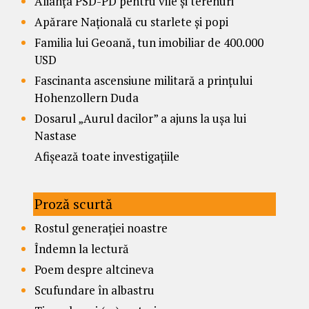
Alianța PSD-PD pentru vile și terenuri
Apărare Națională cu starlete și popi
Familia lui Geoană, tun imobiliar de 400.000
USD
Fascinanta ascensiune militară a prințului
Hohenzollern Duda
Dosarul „Aurul dacilor” a ajuns la ușa lui
Nastase
Afișează toate investigațiile
Proză scurtă
Rostul generației noastre
Îndemn la lectură
Poem despre altcineva
Scufundare în albastru