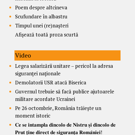
Poem despre altcineva
Scufundare în albastru
Timpul unei (re)nașteri
Afișează toată proza scurtă
Video
Legea salarizării unitare – pericol la adresa
siguranței naționale
Demolatorii USR atacă Biserica
Guvernul trebuie să facă publice ajutoarele
militare acordate Ucrainei
Pe 26 octombrie, România trăiește un
moment istoric
𝐂𝐞 𝐬𝐞 𝐢𝐧𝐭𝐚𝐦𝐩𝐥𝐚 𝐝𝐢𝐧𝐜𝐨𝐥𝐨 𝐝𝐞 𝐍𝐢𝐬𝐭𝐫𝐮 𝐬̦𝐢 𝐝𝐢𝐧𝐜𝐨𝐥𝐨 𝐝𝐞
𝐏𝐫𝐮𝐭 𝐭̦𝐢𝐧𝐞 𝐝𝐢𝐫𝐞𝐜𝐭 𝐝𝐞 𝐬𝐢𝐠𝐮𝐫𝐚𝐧𝐭̦𝐚 𝐑𝐨𝐦𝐚̂𝐧𝐢𝐞𝐢!