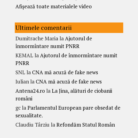
Afișează toate materialele video
Ultimele comentarii
Dumitrache Maria
la
Ajutorul de
înmormîntare numit PNRR
KEMAL
la
Ajutorul de înmormîntare numit
PNRR
SNL
la
CNA mă acuză de fake news
Iulian
la
CNA mă acuză de fake news
Antena24.ro
la
La Jina, alături de ciobanii
români
gc
la
Parlamentul European pare obsedat de
sexualitate.
Claudiu Târziu
la
Refondăm Statul Român