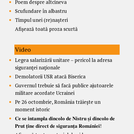
Poem despre altcineva
Scufundare în albastru
Timpul unei (re)nașteri
Afișează toată proza scurtă
Video
Legea salarizării unitare – pericol la adresa
siguranței naționale
Demolatorii USR atacă Biserica
Guvernul trebuie să facă publice ajutoarele
militare acordate Ucrainei
Pe 26 octombrie, România trăiește un
moment istoric
𝐂𝐞 𝐬𝐞 𝐢𝐧𝐭𝐚𝐦𝐩𝐥𝐚 𝐝𝐢𝐧𝐜𝐨𝐥𝐨 𝐝𝐞 𝐍𝐢𝐬𝐭𝐫𝐮 𝐬̦𝐢 𝐝𝐢𝐧𝐜𝐨𝐥𝐨 𝐝𝐞
𝐏𝐫𝐮𝐭 𝐭̦𝐢𝐧𝐞 𝐝𝐢𝐫𝐞𝐜𝐭 𝐝𝐞 𝐬𝐢𝐠𝐮𝐫𝐚𝐧𝐭̦𝐚 𝐑𝐨𝐦𝐚̂𝐧𝐢𝐞𝐢!