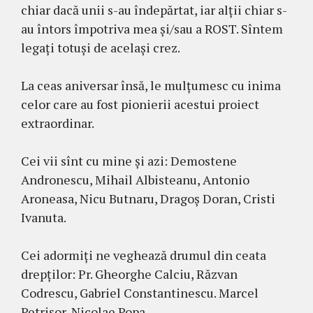
chiar dacă unii s-au îndepărtat, iar alții chiar s-
au întors împotriva mea și/sau a ROST. Sîntem
legați totuși de același crez.
La ceas aniversar însă, le mulțumesc cu inima
celor care au fost pionierii acestui proiect
extraordinar.
Cei vii sînt cu mine și azi: Demostene
Andronescu, Mihail Albisteanu, Antonio
Aroneasa, Nicu Butnaru, Dragoș Doran, Cristi
Ivanuta.
Cei adormiți ne veghează drumul din ceata
drepților: Pr. Gheorghe Calciu, Răzvan
Codrescu, Gabriel Constantinescu. Marcel
Petrișor, Nicolae Popa.