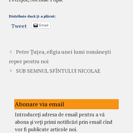
Distribuie dacă ți-a plăcut:
Tweet
Email
Petre Țuțea, efigia unei lumi românești
reper pentru noi
SUB SEMNUL SFÎNTULUI NICOLAE
Abonare via email
Introduceți adresa de email pentru a vă
abona și veți primi notificări prin email cînd
vor fi publicate articole noi.