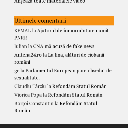
Afișează toate materialele video
Ultimele comentarii
KEMAL
la
Ajutorul de înmormîntare numit
PNRR
Iulian
la
CNA mă acuză de fake news
Antena24.ro
la
La Jina, alături de ciobanii
români
gc
la
Parlamentul European pare obsedat de
sexualitate.
Claudiu Târziu
la
Refondăm Statul Român
Viorica Popa
la
Refondăm Statul Român
Borțoi Constantin
la
Refondăm Statul
Român