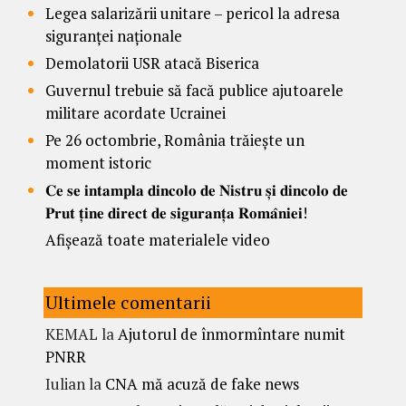
Legea salarizării unitare – pericol la adresa
siguranței naționale
Demolatorii USR atacă Biserica
Guvernul trebuie să facă publice ajutoarele
militare acordate Ucrainei
Pe 26 octombrie, România trăiește un
moment istoric
𝐂𝐞 𝐬𝐞 𝐢𝐧𝐭𝐚𝐦𝐩𝐥𝐚 𝐝𝐢𝐧𝐜𝐨𝐥𝐨 𝐝𝐞 𝐍𝐢𝐬𝐭𝐫𝐮 𝐬̦𝐢 𝐝𝐢𝐧𝐜𝐨𝐥𝐨 𝐝𝐞
𝐏𝐫𝐮𝐭 𝐭̦𝐢𝐧𝐞 𝐝𝐢𝐫𝐞𝐜𝐭 𝐝𝐞 𝐬𝐢𝐠𝐮𝐫𝐚𝐧𝐭̦𝐚 𝐑𝐨𝐦𝐚̂𝐧𝐢𝐞𝐢!
Afișează toate materialele video
Ultimele comentarii
KEMAL
la
Ajutorul de înmormîntare numit
PNRR
Iulian
la
CNA mă acuză de fake news