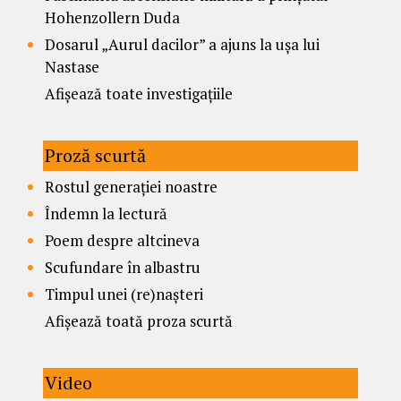
Hohenzollern Duda
Dosarul „Aurul dacilor” a ajuns la ușa lui
Nastase
Afișează toate investigațiile
Proză scurtă
Rostul generației noastre
Îndemn la lectură
Poem despre altcineva
Scufundare în albastru
Timpul unei (re)nașteri
Afișează toată proza scurtă
Video