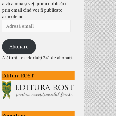
a vă abona și veți primi notificări
prin email cînd vor fi publicate
articole noi.
Adresă
email
Abonare
Alătură-te celorlalți 241 de abonați.
Editura ROST
Reportaje