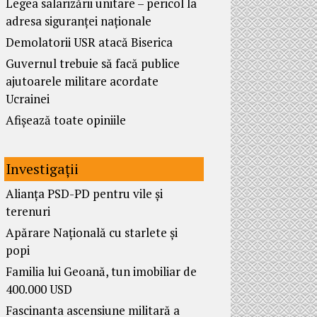
Legea salarizării unitare – pericol la
adresa siguranței naționale
Demolatorii USR atacă Biserica
Guvernul trebuie să facă publice
ajutoarele militare acordate
Ucrainei
Afișează toate opiniile
Investigații
Alianța PSD-PD pentru vile și
terenuri
Apărare Națională cu starlete și
popi
Familia lui Geoană, tun imobiliar de
400.000 USD
Fascinanta ascensiune militară a