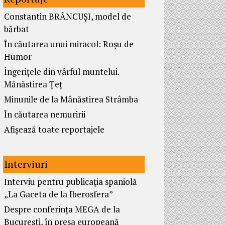
Constantin BRÂNCUȘI, model de
bărbat
În căutarea unui miracol: Roșu de
Humor
Îngerițele din vârful muntelui.
Mănăstirea Țeț
Minunile de la Mânăstirea Strâmba
În căutarea nemuririi
Afișează toate reportajele
Interviuri
Interviu pentru publicația spaniolă
„La Gaceta de la Iberosfera”
Despre conferința MEGA de la
București, în presa europeană