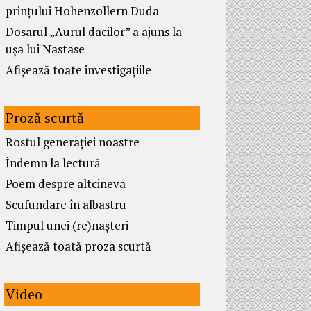
prințului Hohenzollern Duda
Dosarul „Aurul dacilor” a ajuns la
ușa lui Nastase
Afișează toate investigațiile
Proză scurtă
Rostul generației noastre
Îndemn la lectură
Poem despre altcineva
Scufundare în albastru
Timpul unei (re)nașteri
Afișează toată proza scurtă
Video