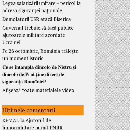
Legea salarizării unitare – pericol la
adresa siguranței naționale
Demolatorii USR atacă Biserica
Guvernul trebuie să facă publice
ajutoarele militare acordate
Ucrainei
Pe 26 octombrie, România trăiește
un moment istoric
𝐂𝐞 𝐬𝐞 𝐢𝐧𝐭𝐚𝐦𝐩𝐥𝐚 𝐝𝐢𝐧𝐜𝐨𝐥𝐨 𝐝𝐞 𝐍𝐢𝐬𝐭𝐫𝐮 𝐬̦𝐢
𝐝𝐢𝐧𝐜𝐨𝐥𝐨 𝐝𝐞 𝐏𝐫𝐮𝐭 𝐭̦𝐢𝐧𝐞 𝐝𝐢𝐫𝐞𝐜𝐭 𝐝𝐞
𝐬𝐢𝐠𝐮𝐫𝐚𝐧𝐭̦𝐚 𝐑𝐨𝐦𝐚̂𝐧𝐢𝐞𝐢!
Afișează toate materialele video
Ultimele comentarii
KEMAL
la
Ajutorul de
înmormîntare numit PNRR