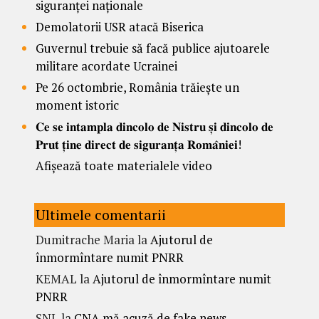
siguranței naționale
Demolatorii USR atacă Biserica
Guvernul trebuie să facă publice ajutoarele
militare acordate Ucrainei
Pe 26 octombrie, România trăiește un
moment istoric
𝐂𝐞 𝐬𝐞 𝐢𝐧𝐭𝐚𝐦𝐩𝐥𝐚 𝐝𝐢𝐧𝐜𝐨𝐥𝐨 𝐝𝐞 𝐍𝐢𝐬𝐭𝐫𝐮 𝐬̦𝐢 𝐝𝐢𝐧𝐜𝐨𝐥𝐨 𝐝𝐞
𝐏𝐫𝐮𝐭 𝐭̦𝐢𝐧𝐞 𝐝𝐢𝐫𝐞𝐜𝐭 𝐝𝐞 𝐬𝐢𝐠𝐮𝐫𝐚𝐧𝐭̦𝐚 𝐑𝐨𝐦𝐚̂𝐧𝐢𝐞𝐢!
Afișează toate materialele video
Ultimele comentarii
Dumitrache Maria
la
Ajutorul de
înmormîntare numit PNRR
KEMAL
la
Ajutorul de înmormîntare numit
PNRR
SNL
la
CNA mă acuză de fake news