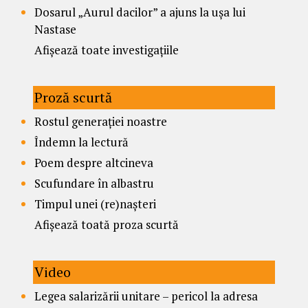
Dosarul „Aurul dacilor” a ajuns la ușa lui
Nastase
Afișează toate investigațiile
Proză scurtă
Rostul generației noastre
Îndemn la lectură
Poem despre altcineva
Scufundare în albastru
Timpul unei (re)nașteri
Afișează toată proza scurtă
Video
Legea salarizării unitare – pericol la adresa