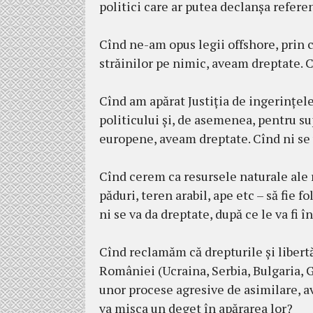
politici care ar putea declanșa refer
Cînd ne-am opus legii offshore, prin 
străinilor pe nimic, aveam dreptate. C
Cînd am apărat Justiția de ingerințele 
politicului și, de asemenea, pentru s
europene, aveam dreptate. Cînd ni se
Cînd cerem ca resursele naturale ale r
păduri, teren arabil, ape etc – să fie 
ni se va da dreptate, după ce le va fi 
Cînd reclamăm că drepturile și libertă
României (Ucraina, Serbia, Bulgaria, G
unor procese agresive de asimilare, a
va mișca un deget în apărarea lor?