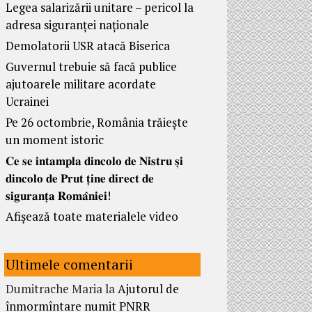
Legea salarizării unitare – pericol la
adresa siguranței naționale
Demolatorii USR atacă Biserica
Guvernul trebuie să facă publice
ajutoarele militare acordate
Ucrainei
Pe 26 octombrie, România trăiește
un moment istoric
𝐂𝐞 𝐬𝐞 𝐢𝐧𝐭𝐚𝐦𝐩𝐥𝐚 𝐝𝐢𝐧𝐜𝐨𝐥𝐨 𝐝𝐞 𝐍𝐢𝐬𝐭𝐫𝐮 𝐬̦𝐢
𝐝𝐢𝐧𝐜𝐨𝐥𝐨 𝐝𝐞 𝐏𝐫𝐮𝐭 𝐭̦𝐢𝐧𝐞 𝐝𝐢𝐫𝐞𝐜𝐭 𝐝𝐞
𝐬𝐢𝐠𝐮𝐫𝐚𝐧𝐭̦𝐚 𝐑𝐨𝐦𝐚̂𝐧𝐢𝐞𝐢!
Afișează toate materialele video
Ultimele comentarii
Dumitrache Maria
la
Ajutorul de
înmormîntare numit PNRR