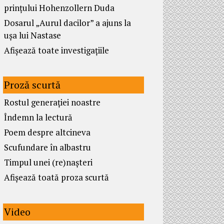
prințului Hohenzollern Duda
Dosarul „Aurul dacilor” a ajuns la
ușa lui Nastase
Afișează toate investigațiile
Proză scurtă
Rostul generației noastre
Îndemn la lectură
Poem despre altcineva
Scufundare în albastru
Timpul unei (re)nașteri
Afișează toată proza scurtă
Video