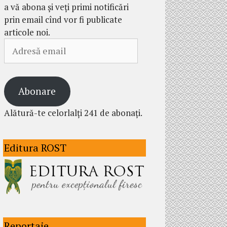
a vă abona și veți primi notificări
prin email cînd vor fi publicate
articole noi.
Adresă
email
Abonare
Alătură-te celorlalți 241 de abonați.
Editura ROST
Reportaje