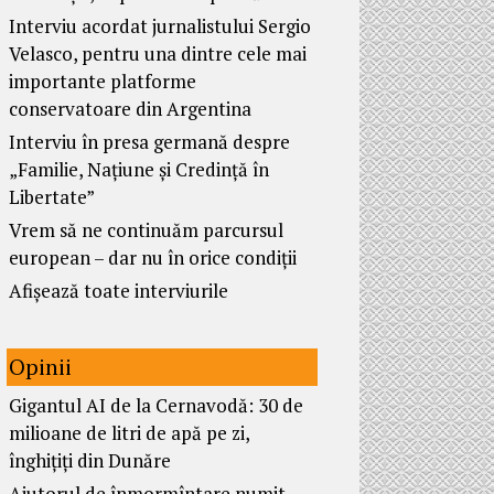
Interviu acordat jurnalistului Sergio
Velasco, pentru una dintre cele mai
importante platforme
conservatoare din Argentina
Interviu în presa germană despre
„Familie, Națiune și Credință în
Libertate”
Vrem să ne continuăm parcursul
european – dar nu în orice condiții
Afișează toate interviurile
Opinii
Gigantul AI de la Cernavodă: 30 de
milioane de litri de apă pe zi,
înghițiți din Dunăre
Ajutorul de înmormîntare numit