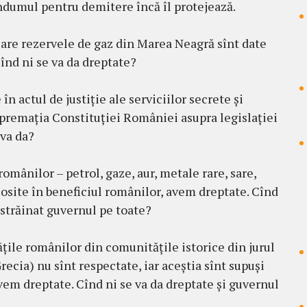
endumul pentru demitere încă îl protejează.
care rezervele de gaz din Marea Neagră sînt date
înd ni se va da dreptate?
în actul de justiție ale serviciilor secrete și
upremația Constituției României asupra legislației
 va da?
omânilor – petrol, gaze, aur, metale rare, sare,
folosite în beneficiul românilor, avem dreptate. Cînd
înstrăinat guvernul pe toate?
țile românilor din comunitățile istorice din jurul
recia) nu sînt respectate, iar aceștia sînt supuși
vem dreptate. Cînd ni se va da dreptate și guvernul