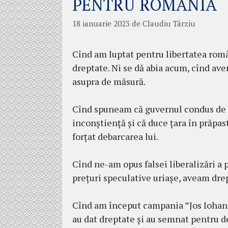
PENTRU ROMÂNIA
18 ianuarie 2023
de
Claudiu Târziu
Cînd am luptat pentru libertatea româ
dreptate. Ni se dă abia acum, cînd av
asupra de măsură.
Cînd spuneam că guvernul condus de 
inconștiență și că duce țara în prăpas
forțat debarcarea lui.
Cînd ne-am opus falsei liberalizări a 
prețuri speculative uriașe, aveam drep
Cînd am început campania ”Jos Iohan
au dat dreptate și au semnat pentru de