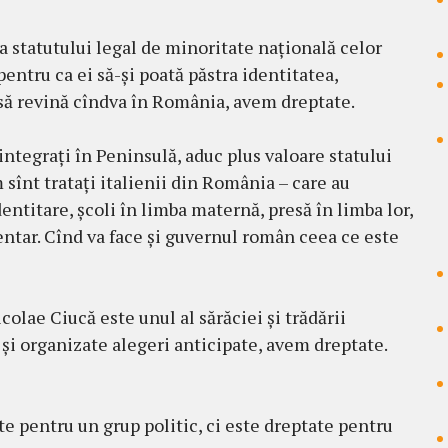
 statutului legal de minoritate națională celor
pentru ca ei să-și poată păstra identitatea,
 să revină cîndva în România, avem dreptate.
integrați în Peninsulă, aduc plus valoare statului
m sînt tratați italienii din România – care au
ntitare, școli în limba maternă, presă în limba lor,
entar. Cînd va face și guvernul român ceea ce este
lae Ciucă este unul al sărăciei și trădării
 și organizate alegeri anticipate, avem dreptate.
e pentru un grup politic, ci este dreptate pentru