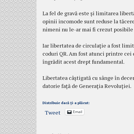
La fel de gravă este și limitarea libe
opinii incomode sunt reduse la tăcere
nimeni nu le-ar mai fi crezut posibil
Iar libertatea de circulație a fost limi
coduri QR. Am fost atunci printre cei c
îngrădit acest drept fundamental.
Libertatea câștigată cu sânge în dece
datorie față de Generația Revoluției.
Distribuie dacă ți-a plăcut:
Tweet
Email