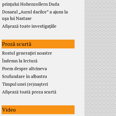
prințului Hohenzollern Duda
Dosarul „Aurul dacilor” a ajuns la
ușa lui Nastase
Afișează toate investigațiile
Proză scurtă
Rostul generației noastre
Îndemn la lectură
Poem despre altcineva
Scufundare în albastru
Timpul unei (re)nașteri
Afișează toată proza scurtă
Video