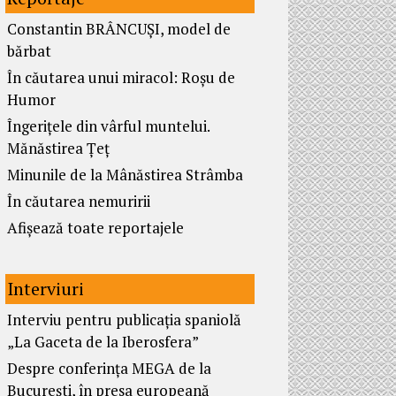
Constantin BRÂNCUȘI, model de
bărbat
În căutarea unui miracol: Roșu de
Humor
Îngerițele din vârful muntelui.
Mănăstirea Țeț
Minunile de la Mânăstirea Strâmba
În căutarea nemuririi
Afișează toate reportajele
Interviuri
Interviu pentru publicația spaniolă
„La Gaceta de la Iberosfera”
Despre conferința MEGA de la
București, în presa europeană