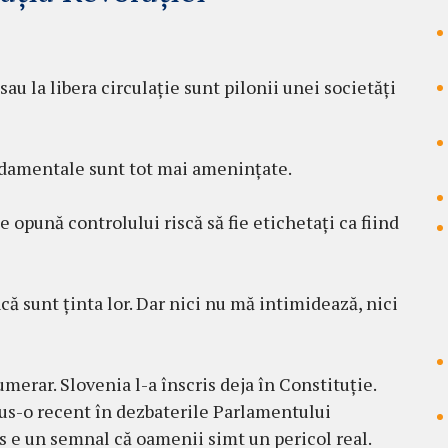
sau la libera circulație sunt pilonii unei societăți
fundamentale sunt tot mai amenințate.
 opună controlului riscă să fie etichetați ca fiind
ă sunt ținta lor. Dar nici nu mă intimidează, nici
merar. Slovenia l-a înscris deja în Constituție.
dus-o recent în dezbaterile Parlamentului
s e un semnal că oamenii simt un pericol real.