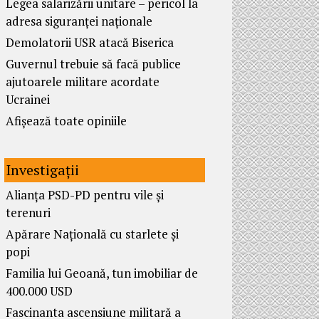
Legea salarizării unitare – pericol la
adresa siguranței naționale
Demolatorii USR atacă Biserica
Guvernul trebuie să facă publice
ajutoarele militare acordate
Ucrainei
Afișează toate opiniile
Investigații
Alianța PSD-PD pentru vile și
terenuri
Apărare Națională cu starlete și
popi
Familia lui Geoană, tun imobiliar de
400.000 USD
Fascinanta ascensiune militară a