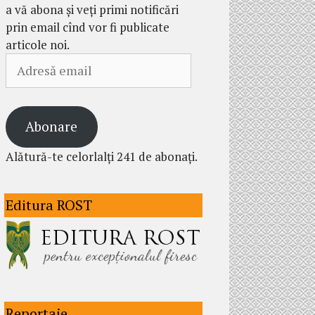
a vă abona și veți primi notificări
prin email cînd vor fi publicate
articole noi.
Adresă
email
Abonare
Alătură-te celorlalți 241 de abonați.
Editura ROST
Reportaje