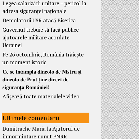
Legea salarizării unitare – pericol la
adresa siguranței naționale
Demolatorii USR atacă Biserica
Guvernul trebuie să facă publice
ajutoarele militare acordate
Ucrainei
Pe 26 octombrie, România trăiește
un moment istoric
𝐂𝐞 𝐬𝐞 𝐢𝐧𝐭𝐚𝐦𝐩𝐥𝐚 𝐝𝐢𝐧𝐜𝐨𝐥𝐨 𝐝𝐞 𝐍𝐢𝐬𝐭𝐫𝐮 𝐬̦𝐢
𝐝𝐢𝐧𝐜𝐨𝐥𝐨 𝐝𝐞 𝐏𝐫𝐮𝐭 𝐭̦𝐢𝐧𝐞 𝐝𝐢𝐫𝐞𝐜𝐭 𝐝𝐞
𝐬𝐢𝐠𝐮𝐫𝐚𝐧𝐭̦𝐚 𝐑𝐨𝐦𝐚̂𝐧𝐢𝐞𝐢!
Afișează toate materialele video
Ultimele comentarii
Dumitrache Maria
la
Ajutorul de
înmormîntare numit PNRR