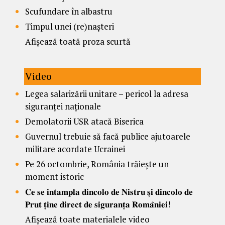
Scufundare în albastru
Timpul unei (re)nașteri
Afișează toată proza scurtă
Video
Legea salarizării unitare – pericol la adresa
siguranței naționale
Demolatorii USR atacă Biserica
Guvernul trebuie să facă publice ajutoarele
militare acordate Ucrainei
Pe 26 octombrie, România trăiește un
moment istoric
𝐂𝐞 𝐬𝐞 𝐢𝐧𝐭𝐚𝐦𝐩𝐥𝐚 𝐝𝐢𝐧𝐜𝐨𝐥𝐨 𝐝𝐞 𝐍𝐢𝐬𝐭𝐫𝐮 𝐬̦𝐢 𝐝𝐢𝐧𝐜𝐨𝐥𝐨 𝐝𝐞
𝐏𝐫𝐮𝐭 𝐭̦𝐢𝐧𝐞 𝐝𝐢𝐫𝐞𝐜𝐭 𝐝𝐞 𝐬𝐢𝐠𝐮𝐫𝐚𝐧𝐭̦𝐚 𝐑𝐨𝐦𝐚̂𝐧𝐢𝐞𝐢!
Afișează toate materialele video