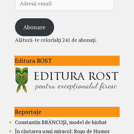
email
Abonare
Alătură-te celorlalți 241 de abonați.
Editura ROST
Reportaje
Constantin BRÂNCUȘI, model de bărbat
În căutarea unui miracol: Roșu de Humor