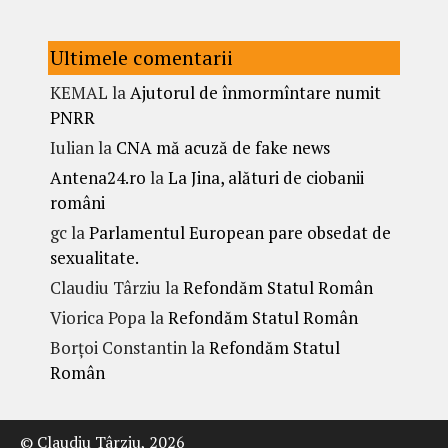
Ultimele comentarii
KEMAL
la
Ajutorul de înmormîntare numit
PNRR
Iulian
la
CNA mă acuză de fake news
Antena24.ro
la
La Jina, alături de ciobanii
români
gc
la
Parlamentul European pare obsedat de
sexualitate.
Claudiu Târziu
la
Refondăm Statul Român
Viorica Popa
la
Refondăm Statul Român
Borțoi Constantin
la
Refondăm Statul
Român
© Claudiu Târziu, 2026