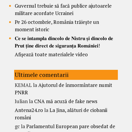
Guvernul trebuie să facă publice ajutoarele
militare acordate Ucrainei
Pe 26 octombrie, România trăiește un
moment istoric
𝐂𝐞 𝐬𝐞 𝐢𝐧𝐭𝐚𝐦𝐩𝐥𝐚 𝐝𝐢𝐧𝐜𝐨𝐥𝐨 𝐝𝐞 𝐍𝐢𝐬𝐭𝐫𝐮 𝐬̦𝐢 𝐝𝐢𝐧𝐜𝐨𝐥𝐨 𝐝𝐞
𝐏𝐫𝐮𝐭 𝐭̦𝐢𝐧𝐞 𝐝𝐢𝐫𝐞𝐜𝐭 𝐝𝐞 𝐬𝐢𝐠𝐮𝐫𝐚𝐧𝐭̦𝐚 𝐑𝐨𝐦𝐚̂𝐧𝐢𝐞𝐢!
Afișează toate materialele video
Ultimele comentarii
KEMAL
la
Ajutorul de înmormîntare numit
PNRR
Iulian
la
CNA mă acuză de fake news
Antena24.ro
la
La Jina, alături de ciobanii
români
gc
la
Parlamentul European pare obsedat de