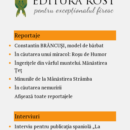
Reportaje
Constantin BRÂNCUȘI, model de bărbat
În căutarea unui miracol: Roșu de Humor
Îngerițele din vârful muntelui. Mănăstirea
Țeț
Minunile de la Mânăstirea Strâmba
În căutarea nemuririi
Afișează toate reportajele
Interviuri
Interviu pentru publicația spaniolă „La