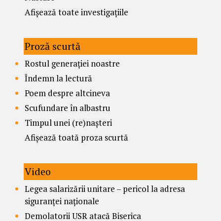
Afișează toate investigațiile
Proză scurtă
Rostul generației noastre
Îndemn la lectură
Poem despre altcineva
Scufundare în albastru
Timpul unei (re)nașteri
Afișează toată proza scurtă
Video
Legea salarizării unitare – pericol la adresa
siguranței naționale
Demolatorii USR atacă Biserica