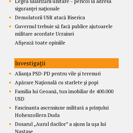
Legea salarizării unitare – pericol la adresa
siguranței naționale
Demolatorii USR atacă Biserica
Guvernul trebuie să facă publice ajutoarele
militare acordate Ucrainei
Afișează toate opiniile
Investigații
Alianța PSD-PD pentru vile și terenuri
Apărare Națională cu starlete și popi
Familia lui Geoană, tun imobiliar de 400.000
USD
Fascinanta ascensiune militară a prințului
Hohenzollern Duda
Dosarul „Aurul dacilor” a ajuns la ușa lui
Nastase