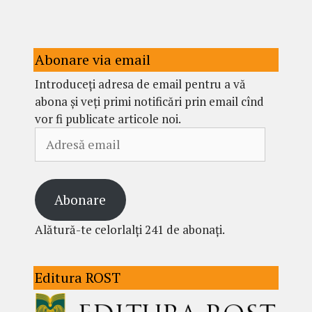
Abonare via email
Introduceți adresa de email pentru a vă
abona și veți primi notificări prin email cînd
vor fi publicate articole noi.
Adresă
email
Abonare
Alătură-te celorlalți 241 de abonați.
Editura ROST