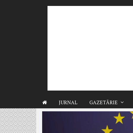
Sari
la
conținut
JURNAL
GAZETĂRIE