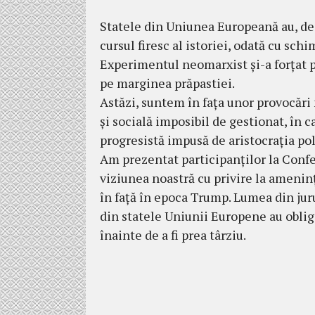
Statele din Uniunea Europeană au, deo
cursul firesc al istoriei, odată cu sc
Experimentul neomarxist și-a forțat p
pe marginea prăpastiei.
Astăzi, suntem în fața unor provocări
și socială imposibil de gestionat, în
progresistă impusă de aristocrația pol
Am prezentat participanților la Confe
viziunea noastră cu privire la amenin
în față în epoca Trump. Lumea din juru
din statele Uniunii Europene au obliga
înainte de a fi prea târziu.