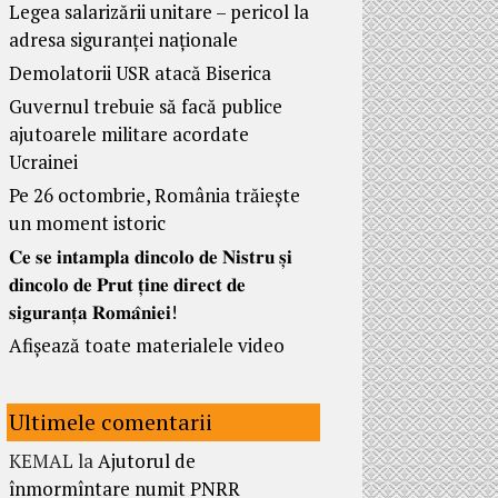
Legea salarizării unitare – pericol la
adresa siguranței naționale
Demolatorii USR atacă Biserica
Guvernul trebuie să facă publice
ajutoarele militare acordate
Ucrainei
Pe 26 octombrie, România trăiește
un moment istoric
𝐂𝐞 𝐬𝐞 𝐢𝐧𝐭𝐚𝐦𝐩𝐥𝐚 𝐝𝐢𝐧𝐜𝐨𝐥𝐨 𝐝𝐞 𝐍𝐢𝐬𝐭𝐫𝐮 𝐬̦𝐢
𝐝𝐢𝐧𝐜𝐨𝐥𝐨 𝐝𝐞 𝐏𝐫𝐮𝐭 𝐭̦𝐢𝐧𝐞 𝐝𝐢𝐫𝐞𝐜𝐭 𝐝𝐞
𝐬𝐢𝐠𝐮𝐫𝐚𝐧𝐭̦𝐚 𝐑𝐨𝐦𝐚̂𝐧𝐢𝐞𝐢!
Afișează toate materialele video
Ultimele comentarii
KEMAL
la
Ajutorul de
înmormîntare numit PNRR