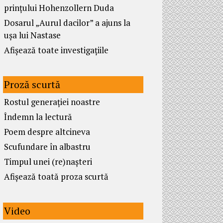
prințului Hohenzollern Duda
Dosarul „Aurul dacilor” a ajuns la
ușa lui Nastase
Afișează toate investigațiile
Proză scurtă
Rostul generației noastre
Îndemn la lectură
Poem despre altcineva
Scufundare în albastru
Timpul unei (re)nașteri
Afișează toată proza scurtă
Video