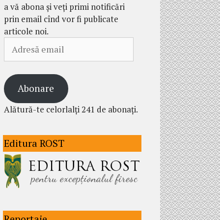
a vă abona și veți primi notificări
prin email cînd vor fi publicate
articole noi.
Adresă
email
Abonare
Alătură-te celorlalți 241 de abonați.
Editura ROST
Reportaje