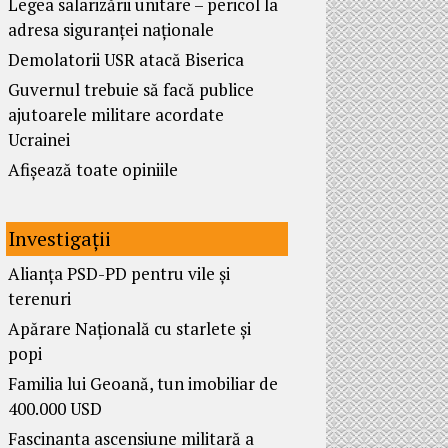
Legea salarizării unitare – pericol la
adresa siguranței naționale
Demolatorii USR atacă Biserica
Guvernul trebuie să facă publice
ajutoarele militare acordate
Ucrainei
Afișează toate opiniile
Investigații
Alianța PSD-PD pentru vile și
terenuri
Apărare Națională cu starlete și
popi
Familia lui Geoană, tun imobiliar de
400.000 USD
Fascinanta ascensiune militară a