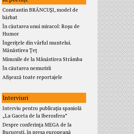
Constantin BRÂNCUȘI, model de
bărbat
În căutarea unui miracol: Roșu de
Humor
Îngerițele din vârful muntelui.
Mănăstirea Țeț
Minunile de la Mânăstirea Strâmba
În căutarea nemuririi
Afișează toate reportajele
Interviuri
Interviu pentru publicația spaniolă
„La Gaceta de la Iberosfera”
Despre conferința MEGA de la
București, în presa europeană