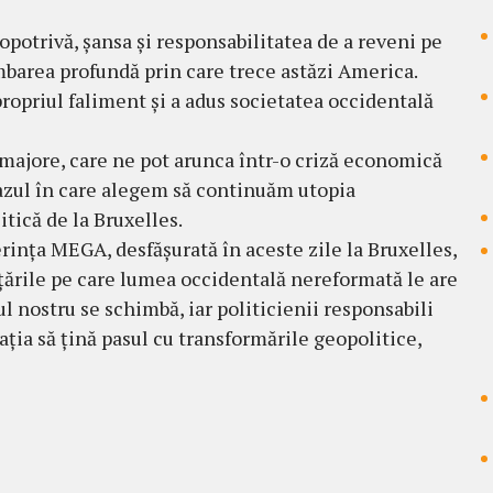
potrivă, șansa și responsabilitatea de a reveni pe
himbarea profundă prin care trece astăzi America.
ropriul faliment și a adus societatea occidentală
 majore, care ne pot arunca într-o criză economică
 cazul în care alegem să continuăm utopia
itică de la Bruxelles.
rința MEGA, desfășurată în aceste zile la Bruxelles,
țările pe care lumea occidentală nereformată le are
l nostru se schimbă, iar politicienii responsabili
ția să țină pasul cu transformările geopolitice,