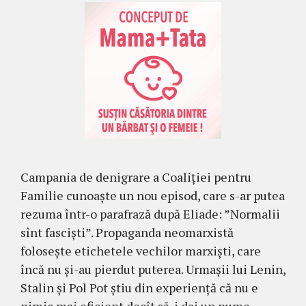
Campania de denigrare a Coaliției pentru
Familie cunoaște un nou episod, care s-ar putea
rezuma într-o parafrază după Eliade: ”Normalii
sînt fasciști”. Propaganda neomarxistă
folosește etichetele vechilor marxiști, care
încă nu și-au pierdut puterea. Urmașii lui Lenin,
Stalin și Pol Pot știu din experiență că nu e
nimic mai eficient decît să-i dai un nume …