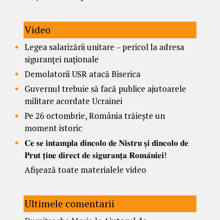
Video
Legea salarizării unitare – pericol la adresa
siguranței naționale
Demolatorii USR atacă Biserica
Guvernul trebuie să facă publice ajutoarele
militare acordate Ucrainei
Pe 26 octombrie, România trăiește un
moment istoric
𝐂𝐞 𝐬𝐞 𝐢𝐧𝐭𝐚𝐦𝐩𝐥𝐚 𝐝𝐢𝐧𝐜𝐨𝐥𝐨 𝐝𝐞 𝐍𝐢𝐬𝐭𝐫𝐮 𝐬̦𝐢 𝐝𝐢𝐧𝐜𝐨𝐥𝐨 𝐝𝐞
𝐏𝐫𝐮𝐭 𝐭̦𝐢𝐧𝐞 𝐝𝐢𝐫𝐞𝐜𝐭 𝐝𝐞 𝐬𝐢𝐠𝐮𝐫𝐚𝐧𝐭̦𝐚 𝐑𝐨𝐦𝐚̂𝐧𝐢𝐞𝐢!
Afișează toate materialele video
Ultimele comentarii