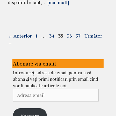
disputei. În fapt, …
[mai mult]
Pagina
Pagina
Pagina
Pagina
Pagina
←
Anterior
1
…
34
35
36
37
Următor
→
Abonare via email
Introduceți adresa de email pentru a vă
abona și veți primi notificări prin email cînd
vor fi publicate articole noi.
Adresă
email
Abonare