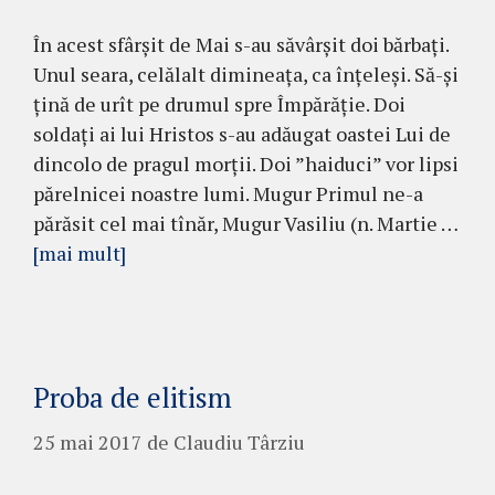
În acest sfârșit de Mai s-au săvârșit doi bărbați.
Unul seara, celălalt dimineața, ca înțeleși. Să-și
țină de urît pe drumul spre Împărăție. Doi
soldați ai lui Hristos s-au adăugat oastei Lui de
dincolo de pragul morții. Doi ”haiduci” vor lipsi
părelnicei noastre lumi. Mugur Primul ne-a
părăsit cel mai tînăr, Mugur Vasiliu (n. Martie …
[mai mult]
Proba de elitism
25 mai 2017
de
Claudiu Târziu