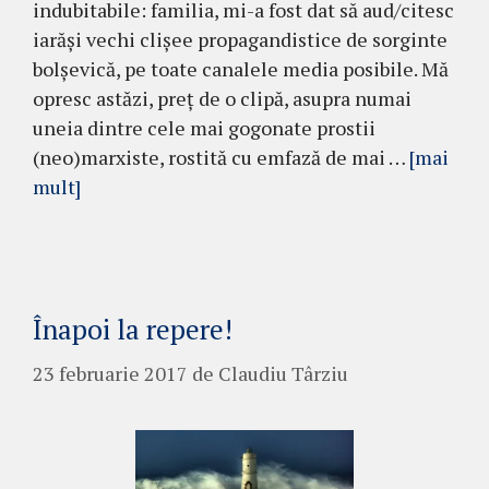
indubitabile: familia, mi-a fost dat să aud/citesc
iarăși vechi clișee propagandistice de sorginte
bolșevică, pe toate canalele media posibile. Mă
opresc astăzi, preț de o clipă, asupra numai
uneia dintre cele mai gogonate prostii
(neo)marxiste, rostită cu emfază de mai …
[mai
mult]
Înapoi la repere!
23 februarie 2017
de
Claudiu Târziu