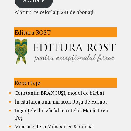
Alătură-te celorlalți 241 de abonați.
Editura ROST
Reportaje
Constantin BRÂNCUȘI, model de bărbat
În căutarea unui miracol: Roșu de Humor
Îngerițele din vârful muntelui. Mănăstirea
Țeț
Minunile de la Mânăstirea Strâmba