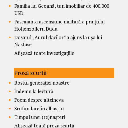
Familia lui Geoană, tun imobiliar de 400.000
USD
Fascinanta ascensiune militară a prințului
Hohenzollern Duda
Dosarul „Aurul dacilor” a ajuns la ușa lui
Nastase
Afișează toate investigațiile
Proză scurtă
Rostul generației noastre
Îndemn la lectură
Poem despre altcineva
Scufundare în albastru
Timpul unei (re)nașteri
Afișează toată proza scurtă