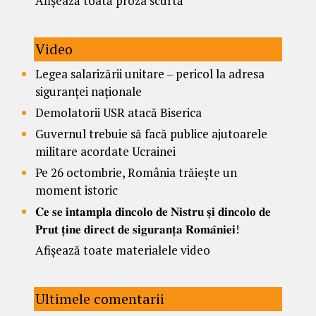
Afișează toată proza scurtă
Video
Legea salarizării unitare – pericol la adresa
siguranței naționale
Demolatorii USR atacă Biserica
Guvernul trebuie să facă publice ajutoarele
militare acordate Ucrainei
Pe 26 octombrie, România trăiește un
moment istoric
𝐂𝐞 𝐬𝐞 𝐢𝐧𝐭𝐚𝐦𝐩𝐥𝐚 𝐝𝐢𝐧𝐜𝐨𝐥𝐨 𝐝𝐞 𝐍𝐢𝐬𝐭𝐫𝐮 𝐬̦𝐢 𝐝𝐢𝐧𝐜𝐨𝐥𝐨 𝐝𝐞
𝐏𝐫𝐮𝐭 𝐭̦𝐢𝐧𝐞 𝐝𝐢𝐫𝐞𝐜𝐭 𝐝𝐞 𝐬𝐢𝐠𝐮𝐫𝐚𝐧𝐭̦𝐚 𝐑𝐨𝐦𝐚̂𝐧𝐢𝐞𝐢!
Afișează toate materialele video
Ultimele comentarii