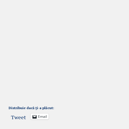
Distribuie dacă ți-a plăcut:
Tweet
Email