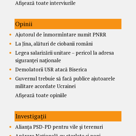
Afișează toate interviurile
Opinii
Ajutorul de înmormîntare numit PNRR
La Jina, alături de ciobanii români
Legea salarizării unitare – pericol la adresa
siguranței naționale
Demolatorii USR atacă Biserica
Guvernul trebuie să facă publice ajutoarele
militare acordate Ucrainei
Afișează toate opiniile
Investigații
Alianța PSD-PD pentru vile și terenuri
Apărare Națională cu starlete și popi