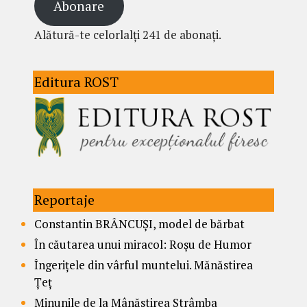
Abonare
Alătură-te celorlalți 241 de abonați.
Editura ROST
Reportaje
Constantin BRÂNCUȘI, model de bărbat
În căutarea unui miracol: Roșu de Humor
Îngerițele din vârful muntelui. Mănăstirea
Țeț
Minunile de la Mânăstirea Strâmba