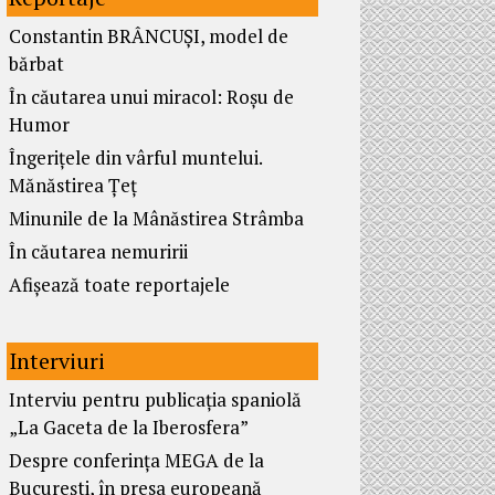
Constantin BRÂNCUȘI, model de
bărbat
În căutarea unui miracol: Roșu de
Humor
Îngerițele din vârful muntelui.
Mănăstirea Țeț
Minunile de la Mânăstirea Strâmba
În căutarea nemuririi
Afișează toate reportajele
Interviuri
Interviu pentru publicația spaniolă
„La Gaceta de la Iberosfera”
Despre conferința MEGA de la
București, în presa europeană