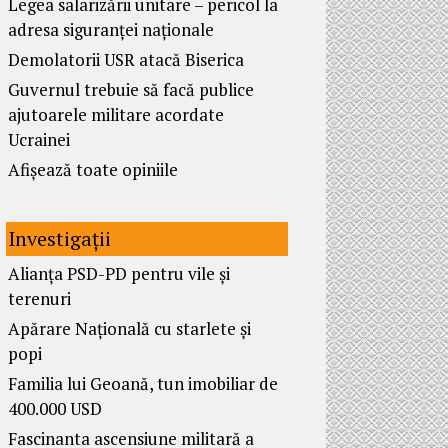
Legea salarizării unitare – pericol la
adresa siguranței naționale
Demolatorii USR atacă Biserica
Guvernul trebuie să facă publice
ajutoarele militare acordate
Ucrainei
Afișează toate opiniile
Investigații
Alianța PSD-PD pentru vile și
terenuri
Apărare Națională cu starlete și
popi
Familia lui Geoană, tun imobiliar de
400.000 USD
Fascinanta ascensiune militară a