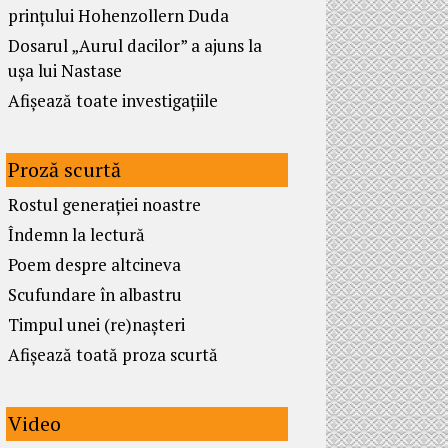
prințului Hohenzollern Duda
Dosarul „Aurul dacilor” a ajuns la
ușa lui Nastase
Afișează toate investigațiile
Proză scurtă
Rostul generației noastre
Îndemn la lectură
Poem despre altcineva
Scufundare în albastru
Timpul unei (re)nașteri
Afișează toată proza scurtă
Video