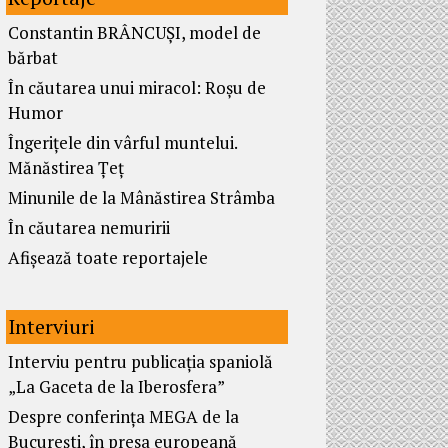
Constantin BRÂNCUȘI, model de
bărbat
În căutarea unui miracol: Roșu de
Humor
Îngerițele din vârful muntelui.
Mănăstirea Țeț
Minunile de la Mânăstirea Strâmba
În căutarea nemuririi
Afișează toate reportajele
Interviuri
Interviu pentru publicația spaniolă
„La Gaceta de la Iberosfera”
Despre conferința MEGA de la
București, în presa europeană