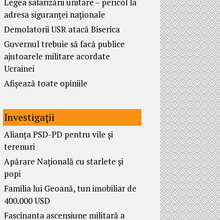
Legea salarizării unitare – pericol la
adresa siguranței naționale
Demolatorii USR atacă Biserica
Guvernul trebuie să facă publice
ajutoarele militare acordate
Ucrainei
Afișează toate opiniile
Investigații
Alianța PSD-PD pentru vile și
terenuri
Apărare Națională cu starlete și
popi
Familia lui Geoană, tun imobiliar de
400.000 USD
Fascinanta ascensiune militară a