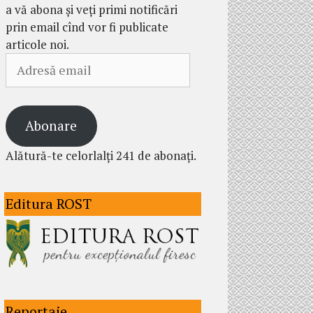
a vă abona și veți primi notificări
prin email cînd vor fi publicate
articole noi.
Adresă
email
Abonare
Alătură-te celorlalți 241 de abonați.
Editura ROST
Reportaje