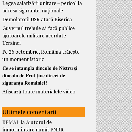
Legea salarizării unitare – pericol la
adresa siguranței naționale
Demolatorii USR atacă Biserica
Guvernul trebuie să facă publice
ajutoarele militare acordate
Ucrainei
Pe 26 octombrie, România trăiește
un moment istoric
𝐂𝐞 𝐬𝐞 𝐢𝐧𝐭𝐚𝐦𝐩𝐥𝐚 𝐝𝐢𝐧𝐜𝐨𝐥𝐨 𝐝𝐞 𝐍𝐢𝐬𝐭𝐫𝐮 𝐬̦𝐢
𝐝𝐢𝐧𝐜𝐨𝐥𝐨 𝐝𝐞 𝐏𝐫𝐮𝐭 𝐭̦𝐢𝐧𝐞 𝐝𝐢𝐫𝐞𝐜𝐭 𝐝𝐞
𝐬𝐢𝐠𝐮𝐫𝐚𝐧𝐭̦𝐚 𝐑𝐨𝐦𝐚̂𝐧𝐢𝐞𝐢!
Afișează toate materialele video
Ultimele comentarii
KEMAL
la
Ajutorul de
înmormîntare numit PNRR